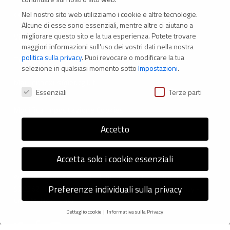
Nel nostro sito web utilizziamo i cookie e altre tecnologie.
CONTATTI
Alcune di esse sono essenziali, mentre altre ci aiutano a
migliorare questo sito e la tua esperienza.
Potete trovare
Via Marconi 69 – 40122 Bologna (Italia)
maggiori informazioni sull'uso dei vostri dati nella nostra
politica sulla privacy
.
Puoi revocare o modificare la tua
Tel. +39 051 294 775
selezione in qualsiasi momento sotto
Impostazioni
.
Mail: er.nexus@er.cgil.it
Preferenze Privacy
Essenziali
Terze parti
Modifica impostazione Cookies
Accetto
Accetta solo i cookie essenziali
© 2026 Nexus ER - Tutti i diritti riservati - Codice fiscale:
Preferenze individuali sulla privacy
92036270376 -
Informativa sui Cookie
e
Privacy Policy
-
Credits: Next-Data
Dettaglio cookie
Informativa sulla Privacy
Preferenze Privacy
twitter
facebook
youtube