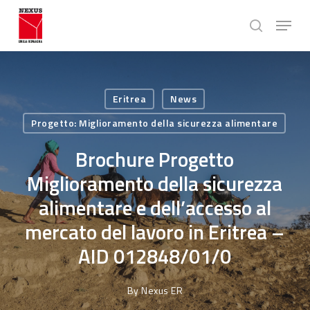
Skip
Menu
to
search
main
Close
content
Menu
Eritrea
News
Progetto: Miglioramento della sicurezza alimentare
Brochure Progetto
Miglioramento della sicurezza
alimentare e dell’accesso al
mercato del lavoro in Eritrea –
AID 012848/01/0
By
Nexus ER