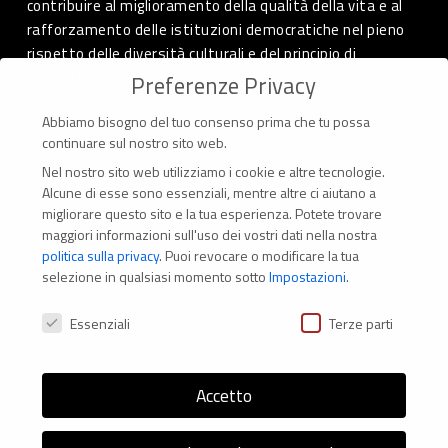
contribuire al miglioramento della qualità della vita e al
rafforzamento delle istituzioni democratiche nel pieno
rispetto delle diversità culturali e del principio di
autodeterminazione dei popoli.
Preferenze Privacy
Abbiamo bisogno del tuo consenso prima che tu possa
continuare sul nostro sito web.
Nel nostro sito web utilizziamo i cookie e altre tecnologie.
CONTATTI
Alcune di esse sono essenziali, mentre altre ci aiutano a
migliorare questo sito e la tua esperienza.
Potete trovare
Via Marconi 69 – 40122 Bologna (Italia)
maggiori informazioni sull'uso dei vostri dati nella nostra
politica sulla privacy
.
Puoi revocare o modificare la tua
Tel. +39 051 294 775
selezione in qualsiasi momento sotto
Impostazioni
.
Mail: er.nexus@er.cgil.it
Preferenze Privacy
Essenziali
Terze parti
Modifica impostazione Cookies
Accetto