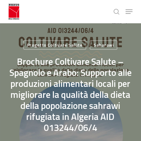
Skip
Menu
to
search
main
Close
content
Menu
Progetto Coltivare Salute
Saharawi
Brochure Coltivare Salute –
Spagnolo e Arabo: Supporto alle
produzioni alimentari locali per
migliorare la qualità della dieta
della popolazione sahrawi
rifugiata in Algeria AID
013244/06/4