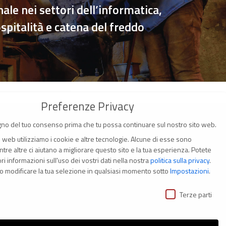
ale nei settori dell’informatica,
pitalità e catena del freddo
Preferenze Privacy
no del tuo consenso prima che tu possa continuare sul nostro sito web.
o web utilizziamo i cookie e altre tecnologie. Alcune di esse sono
tre altre ci aiutano a migliorare questo sito e la tua esperienza.
Potete
i informazioni sull'uso dei vostri dati nella nostra
politica sulla privacy
.
(Italia)
o modificare la tua selezione in qualsiasi momento sotto
Impostazioni
.
ivacy
i
Terze parti