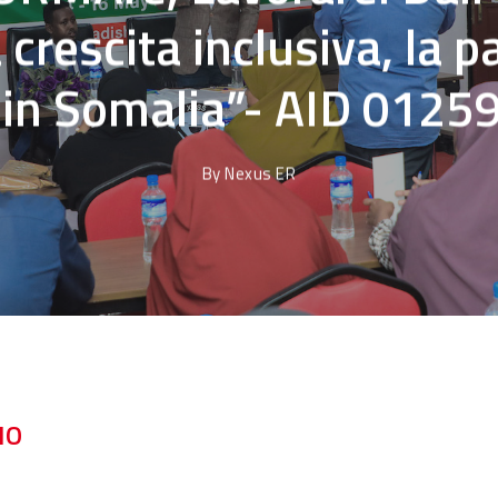
 crescita inclusiva, la pa
e in Somalia”- AID 0125
By
Nexus ER
NO