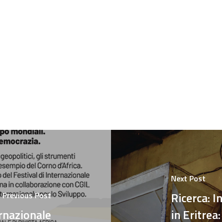
Next Post
Ricerca: I
Previous Post
ernazionale
in Eritrea