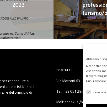
2023
profession
turismo/os
Abbiamo bisog
Nel nostro sit
CONTATTI
essenziali, men
trovare maggior
 per contribuire al
Via Marconi 69 – 40122 Bologna 
Puoi revocare 
ento delle istituzioni
Preferenze Pr
Tel. +39 051 294 775
li e del principio di
Essenzial
Mail: er.nexus@er.cgil.it