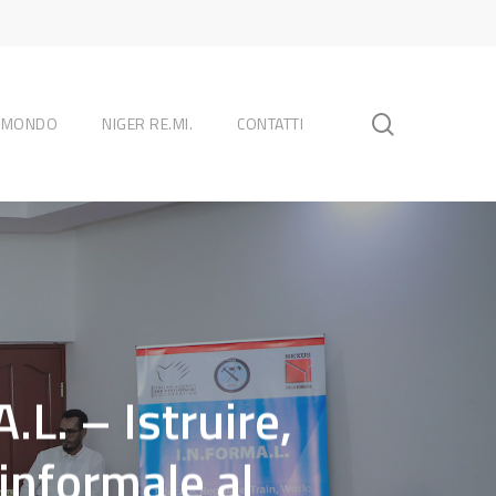
search
L MONDO
NIGER RE.MI.
CONTATTI
.L. – Istruire,
informale al