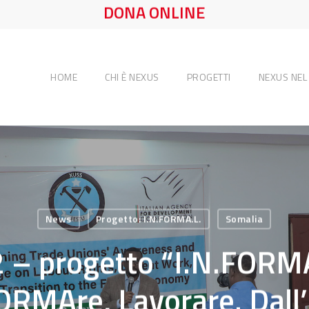
DONA ONLINE
HOME
CHI È NEXUS
PROGETTI
NEXUS NE
News
Progetto: I.N.FORMA.L.
Somalia
2 – progetto “I.N.FORMA
RMAre, Lavorare. Dall’