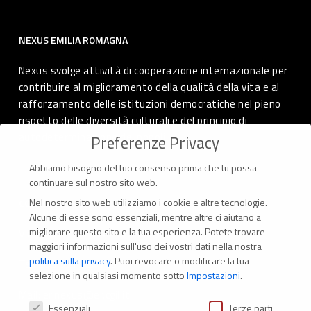
NEXUS EMILIA ROMAGNA
Nexus svolge attività di cooperazione internazionale per
contribuire al miglioramento della qualità della vita e al
rafforzamento delle istituzioni democratiche nel pieno
rispetto delle diversità culturali e del principio di
autodeterminazione dei popoli.
Preferenze Privacy
Abbiamo bisogno del tuo consenso prima che tu possa
continuare sul nostro sito web.
Nel nostro sito web utilizziamo i cookie e altre tecnologie.
CONTATTI
Alcune di esse sono essenziali, mentre altre ci aiutano a
migliorare questo sito e la tua esperienza.
Potete trovare
Via Marconi 69 – 40122 Bologna (Italia)
maggiori informazioni sull'uso dei vostri dati nella nostra
politica sulla privacy
.
Puoi revocare o modificare la tua
Tel. +39 051 294 775
selezione in qualsiasi momento sotto
Impostazioni
.
Mail: er.nexus@er.cgil.it
Preferenze Privacy
Essenziali
Terze parti