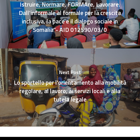
Istruire, Normare, FORMAre, Lavorare.
Dall’informale al formale per la crescita
inclusiva, la pace e il dialogo sociale in
Somalia”- AID 012590/03/0
Next Post
Lo sportello per l'orientamento alla mobilità
regolare, al lavoro, ai servizi locali e alla
tutela legale