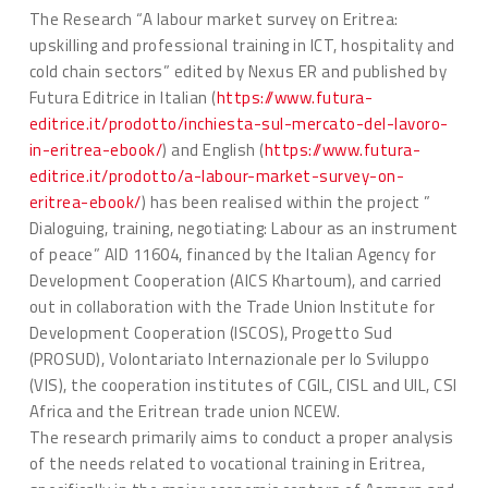
The Research “A labour market survey on Eritrea:
upskilling and professional training in ICT, hospitality and
cold chain sectors” edited by Nexus ER and published by
Futura Editrice in Italian (
https://www.futura-
editrice.it/prodotto/inchiesta-sul-mercato-del-lavoro-
in-eritrea-ebook/
) and English (
https://www.futura-
editrice.it/prodotto/a-labour-market-survey-on-
eritrea-ebook/
) has been realised within the project ”
Dialoguing, training, negotiating: Labour as an instrument
of peace” AID 11604, financed by the Italian Agency for
Development Cooperation (AICS Khartoum), and carried
out in collaboration with the Trade Union Institute for
Development Cooperation (ISCOS), Progetto Sud
(PROSUD), Volontariato Internazionale per lo Sviluppo
(VIS), the cooperation institutes of CGIL, CISL and UIL, CSI
Africa and the Eritrean trade union NCEW.
The research primarily aims to conduct a proper analysis
of the needs related to vocational training in Eritrea,