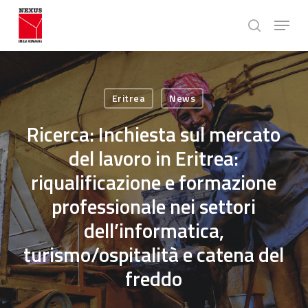
Skip
Menu
to
search
main
Close
content
Menu
Eritrea
News
Ricerca: Inchiesta sul mercato
del lavoro in Eritrea:
riqualificazione e formazione
professionale nei settori
dell’informatica,
turismo/ospitalità e catena del
freddo