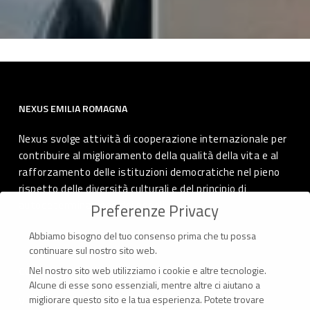
NEXUS EMILIA ROMAGNA
Nexus svolge attività di cooperazione internazionale per
contribuire al miglioramento della qualità della vita e al
rafforzamento delle istituzioni democratiche nel pieno
rispetto delle diversità culturali e del principio di
autodeterminazione dei popoli.
Preferenze Privacy
Abbiamo bisogno del tuo consenso prima che tu possa
continuare sul nostro sito web.
Nel nostro sito web utilizziamo i cookie e altre tecnologie.
CONTATTI
Alcune di esse sono essenziali, mentre altre ci aiutano a
migliorare questo sito e la tua esperienza.
Potete trovare
Via Marconi 69 – 40122 Bologna (Italia)