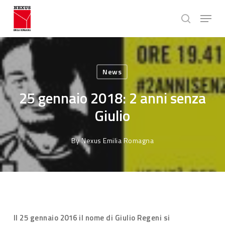
Skip
Menu
to
search
main
Close
content
Menu
News
25 gennaio 2018: 2 anni senza
Giulio
By
Nexus Emilia Romagna
Il 25 gennaio 2016 il nome di Giulio Regeni si