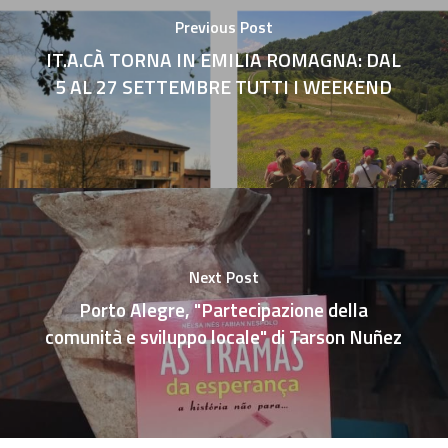
Previous Post
IT.A.CÀ TORNA IN EMILIA ROMAGNA: DAL
5 AL 27 SETTEMBRE TUTTI I WEEKEND
Next Post
Porto Alegre, "Partecipazione della
comunità e sviluppo locale" di Tarson Nuñez