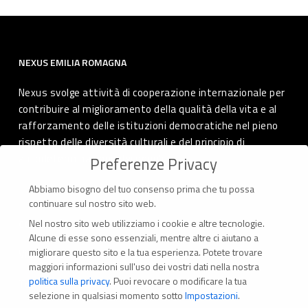
NEXUS EMILIA ROMAGNA
Nexus svolge attività di cooperazione internazionale per
contribuire al miglioramento della qualità della vita e al
rafforzamento delle istituzioni democratiche nel pieno
rispetto delle diversità culturali e del principio di
autodeterminazione dei popoli.
Preferenze Privacy
Abbiamo bisogno del tuo consenso prima che tu possa
continuare sul nostro sito web.
Nel nostro sito web utilizziamo i cookie e altre tecnologie.
CONTATTI
Alcune di esse sono essenziali, mentre altre ci aiutano a
migliorare questo sito e la tua esperienza.
Potete trovare
Via Marconi 69 – 40122 Bologna (Italia)
maggiori informazioni sull'uso dei vostri dati nella nostra
politica sulla privacy
.
Puoi revocare o modificare la tua
Tel. +39 051 294 775
selezione in qualsiasi momento sotto
Impostazioni
.