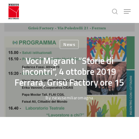
Skip
Menu
to
search
main
Close
content
Menu
News
Voci Migranti “Storie di
incontri”, 4 ottobre 2019
Ferrara, Grisù Factory ore 15
By
nexusemiliaromagna