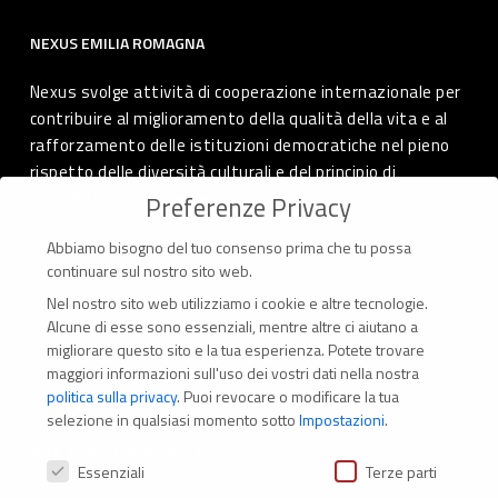
NEXUS EMILIA ROMAGNA
Nexus svolge attività di cooperazione internazionale per
contribuire al miglioramento della qualità della vita e al
rafforzamento delle istituzioni democratiche nel pieno
rispetto delle diversità culturali e del principio di
autodeterminazione dei popoli.
Preferenze Privacy
Abbiamo bisogno del tuo consenso prima che tu possa
continuare sul nostro sito web.
Nel nostro sito web utilizziamo i cookie e altre tecnologie.
CONTATTI
Alcune di esse sono essenziali, mentre altre ci aiutano a
migliorare questo sito e la tua esperienza.
Potete trovare
Via Marconi 69 – 40122 Bologna (Italia)
maggiori informazioni sull'uso dei vostri dati nella nostra
politica sulla privacy
.
Puoi revocare o modificare la tua
Tel. +39 051 294 775
selezione in qualsiasi momento sotto
Impostazioni
.
Mail: er.nexus@er.cgil.it
Preferenze Privacy
Essenziali
Terze parti