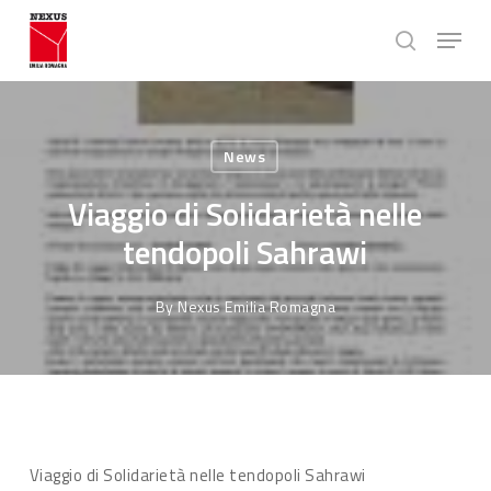
Skip
Menu
to
search
main
Close
content
Menu
News
Viaggio di Solidarietà nelle
tendopoli Sahrawi
By
Nexus Emilia Romagna
Viaggio di Solidarietà nelle tendopoli Sahrawi