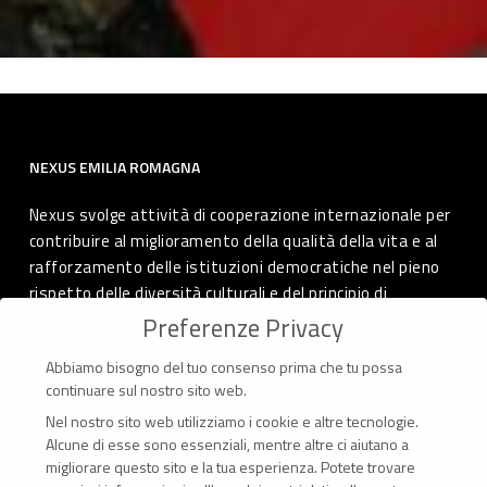
NEXUS EMILIA ROMAGNA
Nexus svolge attività di cooperazione internazionale per
contribuire al miglioramento della qualità della vita e al
rafforzamento delle istituzioni democratiche nel pieno
rispetto delle diversità culturali e del principio di
autodeterminazione dei popoli.
Preferenze Privacy
Abbiamo bisogno del tuo consenso prima che tu possa
continuare sul nostro sito web.
Nel nostro sito web utilizziamo i cookie e altre tecnologie.
CONTATTI
Alcune di esse sono essenziali, mentre altre ci aiutano a
migliorare questo sito e la tua esperienza.
Potete trovare
Via Marconi 69 – 40122 Bologna (Italia)