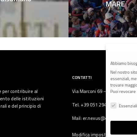
MARE
Abbiamo bisog
Nel nostro sit
CONTATTI
essenziali, men
trovare maggior
 per contribuire al
Via Marconi 69 – 40122 Bologna 
Puoi revocare 
ento delle istituzioni
Preferenze Pr
Tel. +39 051 294 775
li e del principio di
Essenzial
Mail: er.nexus@er.cgil.it
Modifica impostazione Cookie