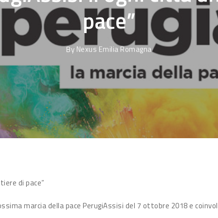
pace”
By
Nexus Emilia Romagna
ntiere di pace”
ssima marcia della pace PerugiAssisi del 7 ottobre 2018 e coinvolgi