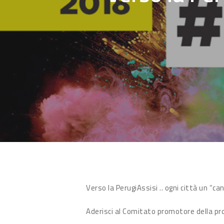
Hit enter to search or ESC to close
Verso la PerugiAssisi .. ogni città un “ca
Aderisci al Comitato promotore della pro