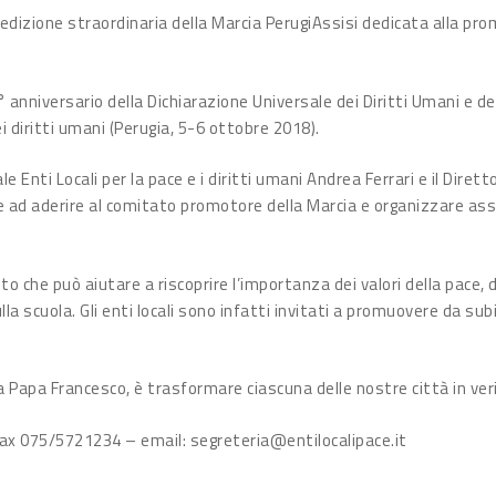
dizione straordinaria della Marcia PerugiAssisi dedicata alla prom
° anniversario della Dichiarazione Universale dei Diritti Umani e de
 diritti umani (Perugia, 5-6 ottobre 2018).
Enti Locali per la pace e i diritti umani Andrea Ferrari e il Diretto
ane ad aderire al comitato promotore della Marcia e organizzare ass
che può aiutare a riscoprire l’importanza dei valori della pace, de
la scuola. Gli enti locali sono infatti invitati a promuovere da subi
a Papa Francesco, è trasformare ciascuna delle nostre città in veri 
ax 075/5721234 – email: segreteria@entilocalipace.it