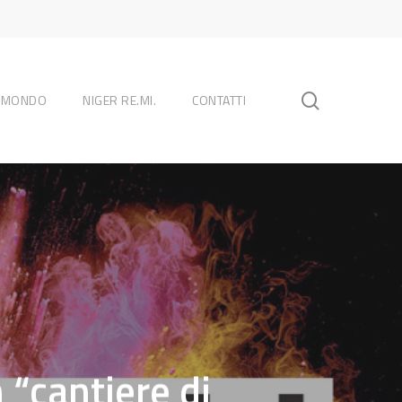
search
L MONDO
NIGER RE.MI.
CONTATTI
n “cantiere di