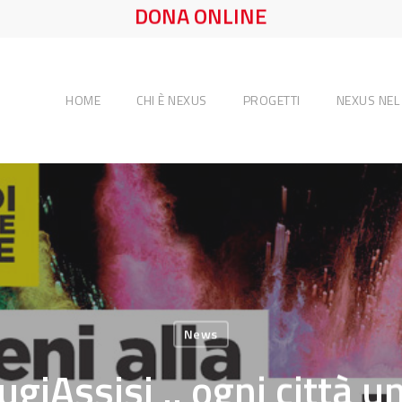
DONA ONLINE
HOME
CHI È NEXUS
PROGETTI
NEXUS NE
News
giAssisi .. ogni città u