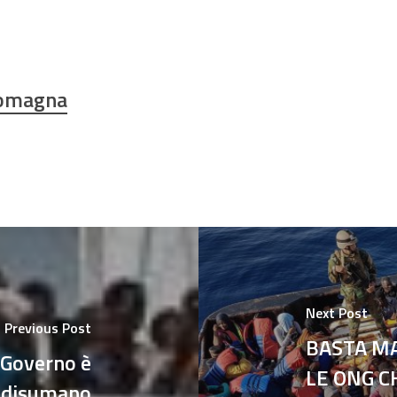
Romagna
Next Post
Previous Post
BASTA M
 Governo è
LE ONG C
 e disumano