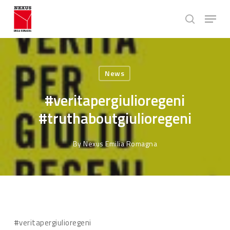
Skip
Menu
to
search
main
Close
content
Menu
News
#veritapergiulioregeni
#truthaboutgiulioregeni
By
Nexus Emilia Romagna
#veritapergiulioregeni