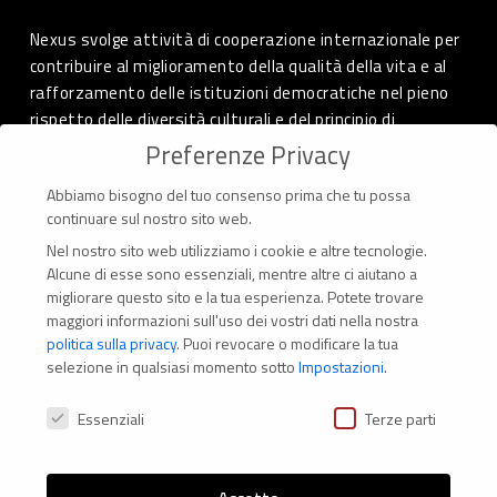
Nexus svolge attività di cooperazione internazionale per
contribuire al miglioramento della qualità della vita e al
rafforzamento delle istituzioni democratiche nel pieno
rispetto delle diversità culturali e del principio di
autodeterminazione dei popoli.
Preferenze Privacy
Abbiamo bisogno del tuo consenso prima che tu possa
continuare sul nostro sito web.
Nel nostro sito web utilizziamo i cookie e altre tecnologie.
CONTATTI
Alcune di esse sono essenziali, mentre altre ci aiutano a
migliorare questo sito e la tua esperienza.
Potete trovare
Via Marconi 69 – 40122 Bologna (Italia)
maggiori informazioni sull'uso dei vostri dati nella nostra
politica sulla privacy
.
Puoi revocare o modificare la tua
Tel. +39 051 294 775
selezione in qualsiasi momento sotto
Impostazioni
.
Mail: er.nexus@er.cgil.it
Preferenze Privacy
Essenziali
Terze parti
Modifica impostazione Cookies