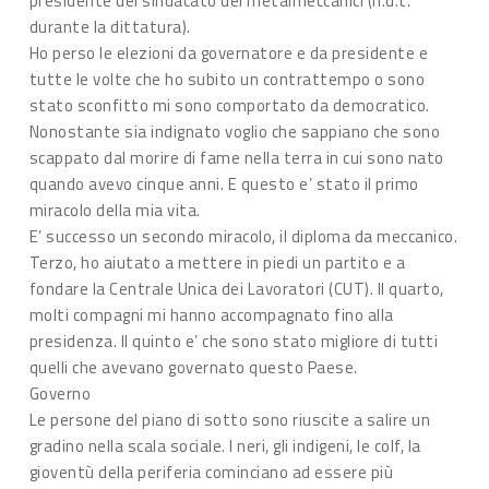
presidente del sindacato dei metalmeccanici (n.d.t.
durante la dittatura).
Ho perso le elezioni da governatore e da presidente e
tutte le volte che ho subito un contrattempo o sono
stato sconfitto mi sono comportato da democratico.
Nonostante sia indignato voglio che sappiano che sono
scappato dal morire di fame nella terra in cui sono nato
quando avevo cinque anni. E questo e’ stato il primo
miracolo della mia vita.
E’ successo un secondo miracolo, il diploma da meccanico.
Terzo, ho aiutato a mettere in piedi un partito e a
fondare la Centrale Unica dei Lavoratori (CUT). Il quarto,
molti compagni mi hanno accompagnato fino alla
presidenza. Il quinto e’ che sono stato migliore di tutti
quelli che avevano governato questo Paese.
Governo
Le persone del piano di sotto sono riuscite a salire un
gradino nella scala sociale. I neri, gli indigeni, le colf, la
gioventù della periferia cominciano ad essere più