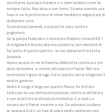
ascoltarmi, bastava chiedere e ci sarei andato come ho
sempre fatto. Non devo e non temo. Stiamo vivendo una
fase in cui la pirotecnia e lo show mediatico valgono più di
qualunque cosa.
Stamattina (venerdì, 4 marzo) mi sono sentito
prigioniero.
Se la polizia Federale o il ministero Pubblico troverà R$ 1
di irregolarità dovuto alla mia condotta, non meriterò di
far parte di questo partito. Io non abbasserò la testa.
Jararaca
Hanno acceso in me la fiamma della lotta continua e che
devo riprendere a correre attraverso il Paese. Non era
necessario il gioco di oggi, tutto questo serve a logorare il
nostro governo.
Andrò in lungo e largo per questo Paese. Ho lottato
tanto per la sua democratizzazione, contro la dittatura
e non accetterò la dittatura mediatica. E vi invito a
correre per il Paese insieme a me. Se volevano uccidere
la jararaca (n.d.t. un tipo di cobra molto velenoso) non