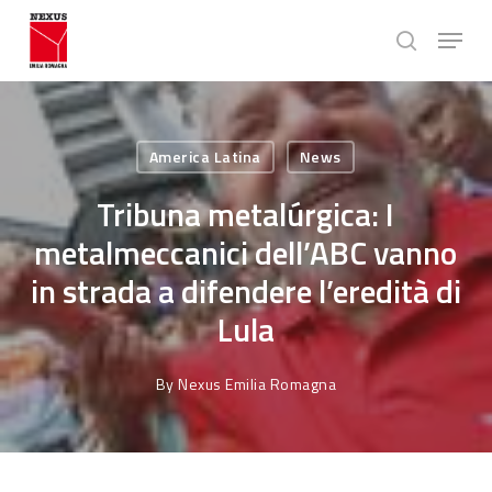
Skip
Menu
to
search
main
Close
content
Menu
America Latina
News
Tribuna metalúrgica: I
metalmeccanici dell’ABC vanno
in strada a difendere l’eredità di
Lula
By
Nexus Emilia Romagna