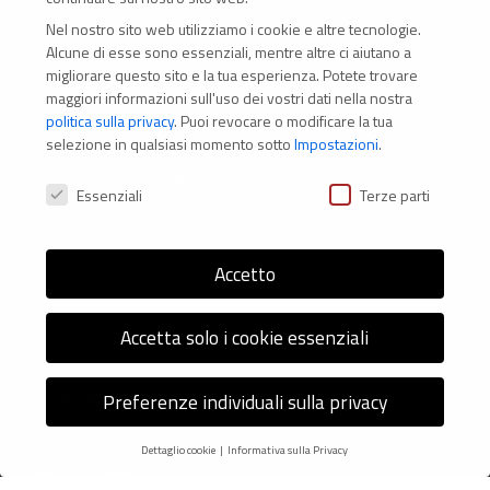
Nel nostro sito web utilizziamo i cookie e altre tecnologie.
CONTATTI
Alcune di esse sono essenziali, mentre altre ci aiutano a
migliorare questo sito e la tua esperienza.
Potete trovare
Via Marconi 69 – 40122 Bologna (Italia)
maggiori informazioni sull'uso dei vostri dati nella nostra
politica sulla privacy
.
Puoi revocare o modificare la tua
Tel. +39 051 294 775
selezione in qualsiasi momento sotto
Impostazioni
.
Mail: er.nexus@er.cgil.it
Preferenze Privacy
Essenziali
Terze parti
Modifica impostazione Cookies
Accetto
Accetta solo i cookie essenziali
© 2026 Nexus ER - Tutti i diritti riservati - Codice fiscale:
Preferenze individuali sulla privacy
92036270376 -
Informativa sui Cookie
e
Privacy Policy
-
Credits: Next-Data
Dettaglio cookie
Informativa sulla Privacy
Preferenze Privacy
twitter
facebook
youtube