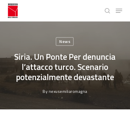
Skip
Menu
to
search
main
Close
content
Menu
News
Siria. Un Ponte Per denuncia
l’attacco turco. Scenario
potenzialmente devastante
By
nexusemiliaromagna