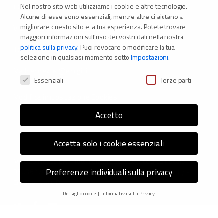
Nel nostro sito web utilizziamo i cookie e altre tecnologie.
CONTATTI
Alcune di esse sono essenziali, mentre altre ci aiutano a
migliorare questo sito e la tua esperienza.
Potete trovare
Via Marconi 69 – 40122 Bologna (Italia)
maggiori informazioni sull'uso dei vostri dati nella nostra
politica sulla privacy
.
Puoi revocare o modificare la tua
Tel. +39 051 294 775
selezione in qualsiasi momento sotto
Impostazioni
.
Mail: er.nexus@er.cgil.it
Preferenze Privacy
Essenziali
Terze parti
Modifica impostazione Cookies
Accetto
Accetta solo i cookie essenziali
© 2026 Nexus ER - Tutti i diritti riservati - Codice fiscale:
Preferenze individuali sulla privacy
92036270376 -
Informativa sui Cookie
e
Privacy Policy
-
Credits: Next-Data
Dettaglio cookie
Informativa sulla Privacy
Preferenze Privacy
twitter
facebook
youtube