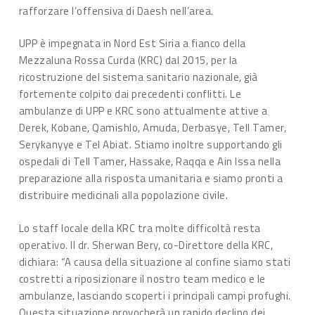
rafforzare l’offensiva di Daesh nell’area.
UPP è impegnata in Nord Est Siria a fianco della
Mezzaluna Rossa Curda (KRC) dal 2015, per la
ricostruzione del sistema sanitario nazionale, già
fortemente colpito dai precedenti conflitti. Le
ambulanze di UPP e KRC sono attualmente attive a
Derek, Kobane, Qamishlo, Amuda, Derbasye, Tell Tamer,
Serykanyye e Tel Abiat. Stiamo inoltre supportando gli
ospedali di Tell Tamer, Hassake, Raqqa e Ain Issa nella
preparazione alla risposta umanitaria e siamo pronti a
distribuire medicinali alla popolazione civile.
Lo staff locale della KRC tra molte difficoltà resta
operativo. Il dr. Sherwan Bery, co-Direttore della KRC,
dichiara: “A causa della situazione al confine siamo stati
costretti a riposizionare il nostro team medico e le
ambulanze, lasciando scoperti i principali campi profughi.
Questa situazione provocherà un rapido declino dei