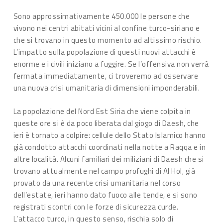
Sono approssimativamente 450.000 le persone che
vivono nei centri abitati vicini al confine turco-siriano e
che si trovano in questo momento ad altissimo rischio.
L’impatto sulla popolazione di questi nuovi attacchi è
enorme e i civili iniziano a fuggire. Se l’offensiva non verrà
fermata immediatamente, ci troveremo ad osservare
una nuova crisi umanitaria di dimensioni imponderabili.
La popolazione del Nord Est Siria che viene colpita in
queste ore si è da poco liberata dal giogo di Daesh, che
ieri è tornato a colpire: cellule dello Stato Islamico hanno
già condotto attacchi coordinati nella notte a Raqqa e in
altre località. Alcuni familiari dei miliziani di Daesh che si
trovano attualmente nel campo profughi di Al Hol, già
provato da una recente crisi umanitaria nel corso
dell’estate, ieri hanno dato fuoco alle tende, e si sono
registrati scontri con le forze di sicurezza curde.
L’attacco turco, in questo senso, rischia solo di