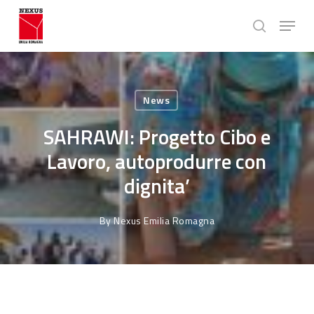
Skip
Menu
to
search
main
Close
content
Menu
News
SAHRAWI: Progetto Cibo e
Lavoro, autoprodurre con
dignita’
By
Nexus Emilia Romagna