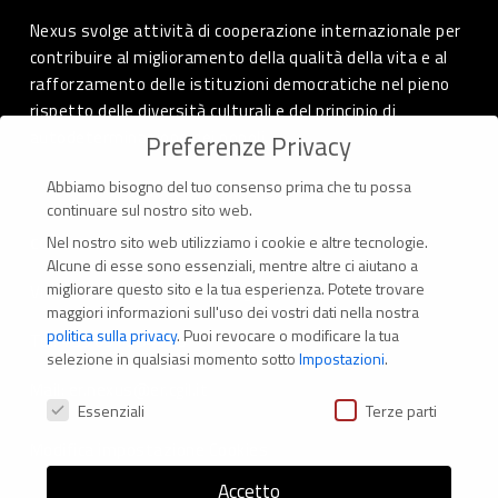
Nexus svolge attività di cooperazione internazionale per
contribuire al miglioramento della qualità della vita e al
rafforzamento delle istituzioni democratiche nel pieno
rispetto delle diversità culturali e del principio di
autodeterminazione dei popoli.
Preferenze Privacy
Abbiamo bisogno del tuo consenso prima che tu possa
continuare sul nostro sito web.
Nel nostro sito web utilizziamo i cookie e altre tecnologie.
CONTATTI
Alcune di esse sono essenziali, mentre altre ci aiutano a
migliorare questo sito e la tua esperienza.
Potete trovare
Via Marconi 69 – 40122 Bologna (Italia)
maggiori informazioni sull'uso dei vostri dati nella nostra
politica sulla privacy
.
Puoi revocare o modificare la tua
Tel. +39 051 294 775
selezione in qualsiasi momento sotto
Impostazioni
.
Mail: er.nexus@er.cgil.it
Preferenze Privacy
Essenziali
Terze parti
Modifica impostazione Cookies
Accetto