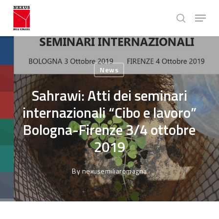
Skip
Menu
to
search
main
Close
content
Menu
News
Sahrawi: Atti dei seminari
internazionali “Cibo e lavoro”
Bologna-Firenze 3/4 ottobre
2019
By
nexusemiliaromagna