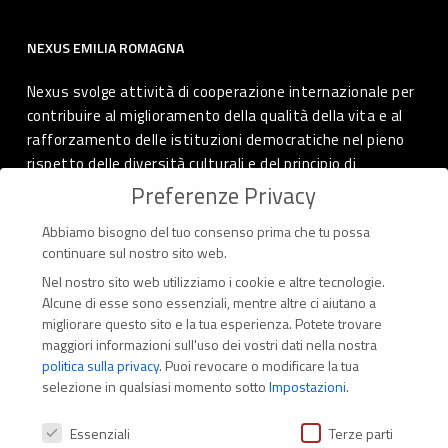
NEXUS EMILIA ROMAGNA
Nexus svolge attività di cooperazione internazionale per
contribuire al miglioramento della qualità della vita e al
rafforzamento delle istituzioni democratiche nel pieno
rispetto delle diversità culturali e del principio di
autodeterminazione dei popoli.
Preferenze Privacy
Abbiamo bisogno del tuo consenso prima che tu possa
continuare sul nostro sito web.
Nel nostro sito web utilizziamo i cookie e altre tecnologie.
CONTATTI
Alcune di esse sono essenziali, mentre altre ci aiutano a
migliorare questo sito e la tua esperienza.
Potete trovare
Via Marconi 69 – 40122 Bologna (Italia)
maggiori informazioni sull'uso dei vostri dati nella nostra
politica sulla privacy
.
Puoi revocare o modificare la tua
Tel. +39 051 294 775
selezione in qualsiasi momento sotto
Impostazioni
.
Mail: er.nexus@er.cgil.it
Preferenze Privacy
Essenziali
Terze parti