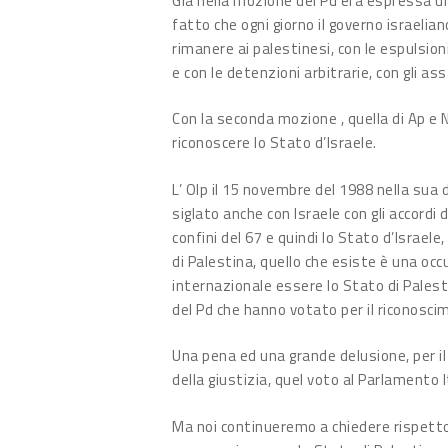
Già nella mozione del Pd era espressa una
fatto che ogni giorno il governo israelia
rimanere ai palestinesi, con le espulsioni
e con le detenzioni arbitrarie, con gli ass
Con la seconda mozione , quella di Ap e 
riconoscere lo Stato d’Israele.
L’ Olp il 15 novembre del 1988 nella sua 
siglato anche con Israele con gli accordi 
confini del 67 e quindi lo Stato d’Israel
di Palestina, quello che esiste è una occ
internazionale essere lo Stato di Palest
del Pd che hanno votato per il riconosci
Una pena ed una grande delusione, per il
della giustizia, quel voto al Parlamento I
Ma noi continueremo a chiedere rispetto 