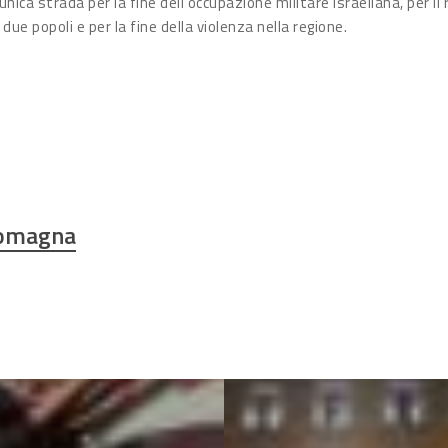
nica strada per la fine dell’occupazione militare israeliana, per il r
due popoli e per la fine della violenza nella regione.
Romagna