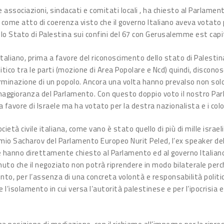
 associazioni, sindacati e comitati locali , ha chiesto al Parlament
 come atto di coerenza visto che il governo Italiano aveva votato 
lo Stato di Palestina sui confini del 67 con Gerusalemme est capi
taliano, prima a favore del riconoscimento dello stato di Palestina
litico tra le parti (mozione di Area Popolare e Ncd) quindi, discono
erminazione di un popolo. Ancora una volta hanno prevalso non solo
maggioranza del Parlamento. Con questo doppio voto il nostro Parl
 favore di Israele ma ha votato per la destra nazionalista e i col
società civile italiana, come vano è stato quello di più di mille isra
remio Sacharov del Parlamento Europeo Nurit Peled, l’ex speaker d
, che hanno direttamente chiesto al Parlamento ed al governo Italian
 che il negoziato non potrà riprendere in modo bilaterale perché a
ento, per l’assenza di una concreta volontà e responsabilità politic
e l’isolamento in cui versa l’autorità palestinese e per l’ipocrisia