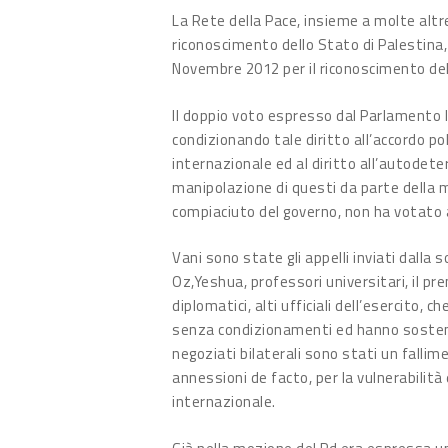
La Rete della Pace, insieme a molte altre
riconoscimento dello Stato di Palestina,
Novembre 2012 per il riconoscimento del
Il doppio voto espresso dal Parlamento I
condizionando tale diritto all’accordo po
internazionale ed al diritto all’autodet
manipolazione di questi da parte della 
compiaciuto del governo, non ha votato a
Vani sono state gli appelli inviati dalla 
Oz,Yeshua, professori universitari, il p
diplomatici, alti ufficiali dell’esercito
senza condizionamenti ed hanno sostenuto
negoziati bilaterali sono stati un fallim
annessioni de facto, per la vulnerabilità 
internazionale.