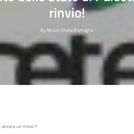
rinvio!
By
Nexus Emilia Romagna
ancora un rinvio !!