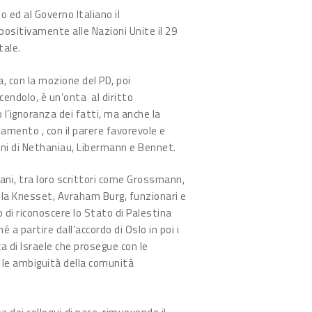
o ed al Governo Italiano il
positivamente alle Nazioni Unite il 29
tale.
, con la mozione del PD, poi
scendolo, è un’onta al diritto
 l’ignoranza dei fatti, ma anche la
amento , con il parere favorevole e
oni di Nethaniau, Libermann e Bennet.
eliani, tra loro scrittori come Grossmann,
ella Knesset, Avraham Burg, funzionari e
o di riconoscere lo Stato di Palestina
 partire dall’accordo di Oslo in poi i
a di Israele che prosegue con le
 e le ambiguità della comunità