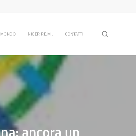
search
L MONDO
NIGER RE.MI.
CONTATTI
ina: ancora un