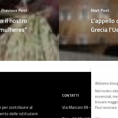
Previous Post
Next Post
n il nostro
L’appello d
mulheres”
Grecia l’U
Abbiamo bisog
Nel nostro sit
CONTATTI
essenziali, men
trovare maggior
 per contribuire al
Via Marconi 69 – 40122 Bologna 
Puoi revocare 
ento delle istituzioni
Preferenze Pr