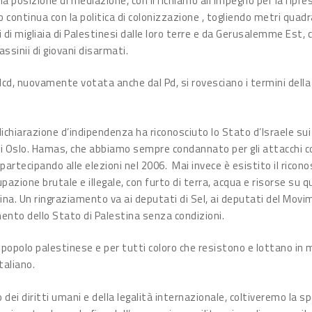
 posizione di mediazione, con il richiamo all’impegno per la ripresa
no continua con la politica di colonizzazione , togliendo metri quad
 di migliaia di Palestinesi dalle loro terre e da Gerusalemme Est, c
assinii di giovani disarmati.
Ncd, nuovamente votata anche dal Pd, si rovesciano i termini della
dichiarazione d’indipendenza ha riconosciuto lo Stato d’Israele su
di Oslo. Hamas, che abbiamo sempre condannato per gli attacchi contr
e, partecipando alle elezioni nel 2006. Mai invece è esistito il rico
upazione brutale e illegale, con furto di terra, acqua e risorse su 
ina. Un ringraziamento va ai deputati di Sel, ai deputati del Mov
mento dello Stato di Palestina senza condizioni.
 popolo palestinese e per tutti coloro che resistono e lottano in
taliano.
dei diritti umani e della legalità internazionale, coltiveremo la s