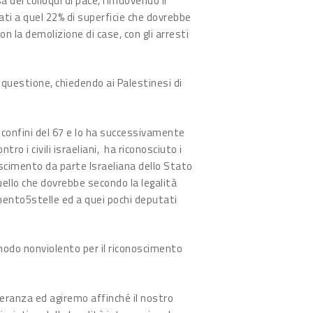
 dei colloqui di pace, rimuovendo il
rati a quel 22% di superficie che dovrebbe
on la demolizione di case, con gli arresti
 questione, chiedendo ai Palestinesi di
i confini del 67 e lo ha successivamente
o i civili israeliani, ha riconosciuto i
noscimento da parte Israeliana dello Stato
quello che dovrebbe secondo la legalità
imento5stelle ed a quei pochi deputati
 modo nonviolento per il riconoscimento
peranza ed agiremo affinché il nostro