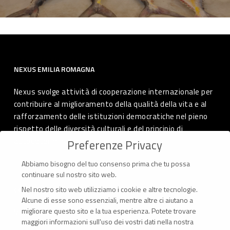
NEXUS EMILIA ROMAGNA
Nexus svolge attività di cooperazione internazionale per
contribuire al miglioramento della qualità della vita e al
rafforzamento delle istituzioni democratiche nel pieno
rispetto delle diversità culturali e del principio di
autodeterminazione dei popoli.
Preferenze Privacy
Abbiamo bisogno del tuo consenso prima che tu possa
continuare sul nostro sito web.
Nel nostro sito web utilizziamo i cookie e altre tecnologie.
CONTATTI
Alcune di esse sono essenziali, mentre altre ci aiutano a
migliorare questo sito e la tua esperienza.
Potete trovare
Via Marconi 69 – 40122 Bologna (Italia)
maggiori informazioni sull'uso dei vostri dati nella nostra