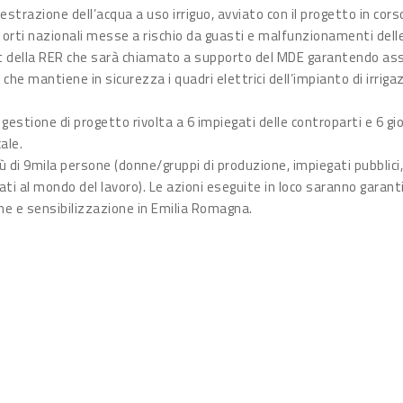
estrazione dell’acqua a uso irriguo, avviato con il progetto in cor
6 orti nazionali messe a rischio da guasti e malfunzionamenti dell
ofit della RER che sarà chiamato a supporto del MDE garantendo as
a che mantiene in sicurezza i quadri elettrici dell’impianto di irrig
gestione di progetto rivolta a 6 impiegati delle controparti e 6 g
ale.
più di 9mila persone (donne/gruppi di produzione, impiegati pubblici
avviati al mondo del lavoro). Le azioni eseguite in loco saranno gar
e e sensibilizzazione in Emilia Romagna.