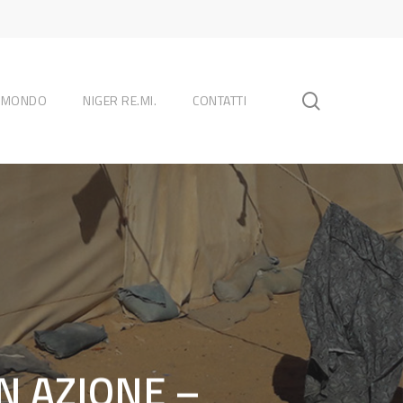
search
L MONDO
NIGER RE.MI.
CONTATTI
N AZIONE –