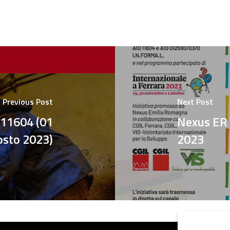
Previous Post
Next Post
 11604 (01
Nexus ER a
osto 2023)
2023