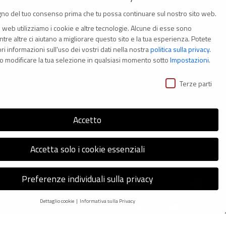
no del tuo consenso prima che tu possa continuare sul nostro sito web.
o web utilizziamo i cookie e altre tecnologie. Alcune di esse sono
tre altre ci aiutano a migliorare questo sito e la tua esperienza.
Potete
i informazioni sull'uso dei vostri dati nella nostra
politica sulla privacy
.
(Italia)
o modificare la tua selezione in qualsiasi momento sotto
Impostazioni
.
ivacy
i
Terze parti
Accetto
s
Accetta solo i cookie essenziali
Preferenze individuali sulla privacy
Dettaglio cookie
Informativa sulla Privacy
twitter
facebook
youtube
Preferenze Privacy