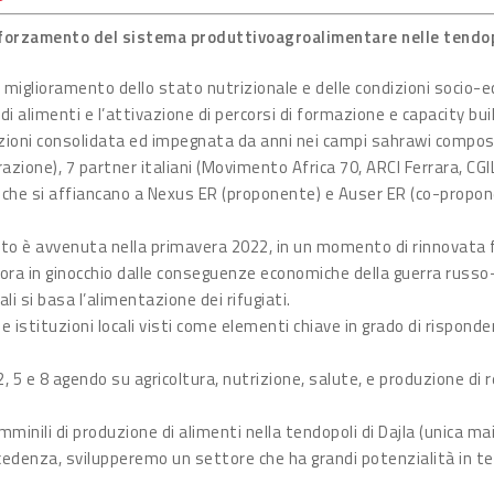
orzamento del sistema produttivoagroalimentare nelle tendo
 al miglioramento dello stato nutrizionale e delle condizioni soci
 di alimenti e l’attivazione di percorsi di formazione e capacity bui
razioni consolidata ed impegnata da anni nei campi sahrawi compost
azione), 7 partner italiani (Movimento Africa 70, ARCI Ferrara, CG
che si affiancano a Nexus ER (proponente) e Auser ER (co-proponen
etto è avvenuta nella primavera 2022, in un momento di rinnovata f
ra in ginocchio dalle conseguenze economiche della guerra russ
li si basa l’alimentazione dei rifugiati.
e istituzioni locali visti come elementi chiave in grado di risponder
2, 5 e 8 agendo su agricoltura, nutrizione, salute, e produzione 
minili di produzione di alimenti nella tendopoli di Dajla (unica mai 
recedenza, svilupperemo un settore che ha grandi potenzialità in