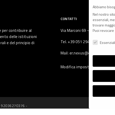
Abbiamo bisog
Nel nostro sit
CONTATTI
essenziali, men
trovare maggior
 per contribuire al
Via Marconi 69 – 40122 Bologna 
Puoi revocare 
ento delle istituzioni
Preferenze Pr
Tel. +39 051 294 775
li e del principio di
Essenzial
Mail: er.nexus@er.cgil.it
Modifica impostazione Cookie
ale: 92036270376 -
ata