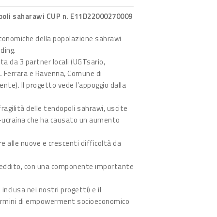
poli saharawi
CUP n. E11D22000270009
o-economiche della popolazione sahrawi
lding.
a da 3 partner locali (UGTsario,
IL Ferrara e Ravenna, Comune di
te). Il progetto vede l’appoggio dalla
ragilità delle tendopoli sahrawi, uscite
o-ucraina che ha causato un aumento
e alle nuove e crescenti difficoltà da
di reddito, con una componente importante
inclusa nei nostri progetti) e il
 termini di empowerment socioeconomico