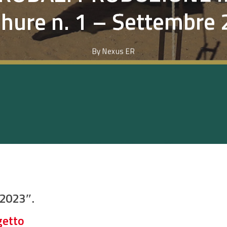
hure n. 1 – Settembre
By
Nexus ER
 2023″.
getto