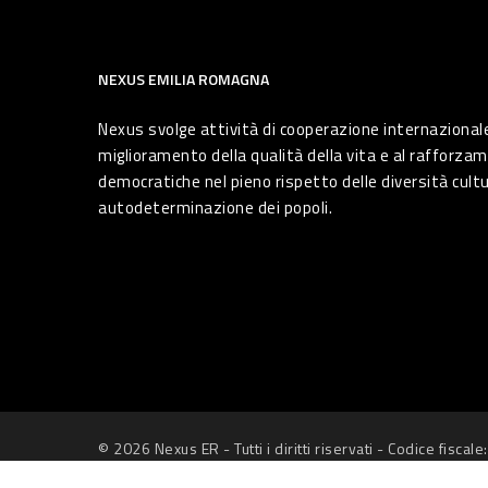
NEXUS EMILIA ROMAGNA
Nexus svolge attività di cooperazione internazionale
miglioramento della qualità della vita e al rafforzam
democratiche nel pieno rispetto delle diversità cultura
autodeterminazione dei popoli.
© 2026 Nexus ER - Tutti i diritti riservati - Codice fisc
Informativa sui Cookie
e
Privacy Policy
-
Credits: Next-D