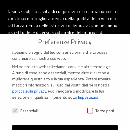
Nexus svolge attività di cooperazione internazionale per
contribuire al miglioramento della qualità della vita e al
rafforzamento delle istituzioni democratiche nel pieno
rispetto delle diversità culturali e del principio di
autodeterminazione dei popoli.
Preferenze Privacy
Abbiamo bisogno del tuo consenso prima che tu possa
continuare sul nostro sito web.
Nel nostro sito web utilizziamo i cookie e altre tecnologie.
CONTATTI
Alcune di esse sono essenziali, mentre altre ci aiutano a
migliorare questo sito e la tua esperienza.
Potete trovare
Via Marconi 69 – 40122 Bologna (Italia)
maggiori informazioni sull'uso dei vostri dati nella nostra
politica sulla privacy
.
Puoi revocare o modificare la tua
Tel. +39 051 294 775
selezione in qualsiasi momento sotto
Impostazioni
.
Mail: er.nexus@er.cgil.it
Preferenze Privacy
Essenziali
Terze parti
Modifica impostazione Cookies