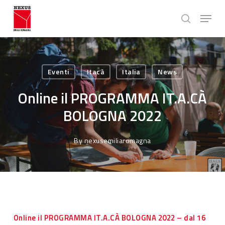
Skip
Menu
to
search
main
Close
content
Menu
Eventi
Itacà
Italia
News
Online il PROGRAMMA IT.A.CÀ
BOLOGNA 2022
By
nexusemiliaromagna
Online il PROGRAMMA IT.A.CÀ BOLOGNA 2022 – dal 16