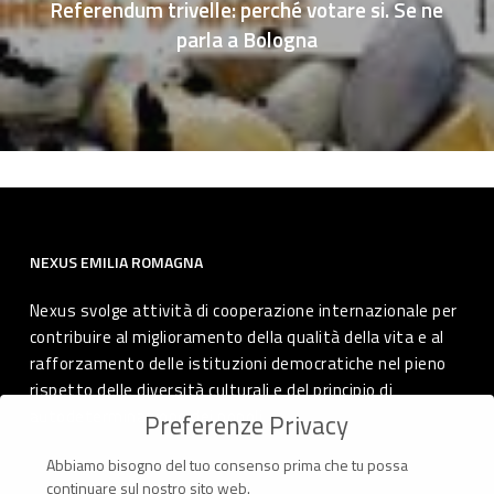
Referendum trivelle: perché votare si. Se ne
parla a Bologna
NEXUS EMILIA ROMAGNA
Nexus svolge attività di cooperazione internazionale per
contribuire al miglioramento della qualità della vita e al
rafforzamento delle istituzioni democratiche nel pieno
rispetto delle diversità culturali e del principio di
autodeterminazione dei popoli.
Preferenze Privacy
Abbiamo bisogno del tuo consenso prima che tu possa
continuare sul nostro sito web.