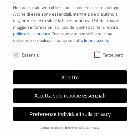
Nel nostro sito web utilizziamo i cookie e altre tecnologie.
CONTATTI
Alcune di esse sono essenziali, mentre altre ci aiutano a
migliorare questo sito e la tua esperienza.
Potete trovare
Via Marconi 69 – 40122 Bologna (Italia)
maggiori informazioni sull'uso dei vostri dati nella nostra
politica sulla privacy
.
Puoi revocare o modificare la tua
Tel. +39 051 294 775
selezione in qualsiasi momento sotto
Impostazioni
.
Mail: er.nexus@er.cgil.it
Preferenze Privacy
Essenziali
Terze parti
Modifica impostazione Cookies
Accetto
Accetta solo i cookie essenziali
© 2026 Nexus ER - Tutti i diritti riservati - Codice fiscale:
Preferenze individuali sulla privacy
92036270376 -
Informativa sui Cookie
e
Privacy Policy
-
Credits: Next-Data
Dettaglio cookie
Informativa sulla Privacy
Preferenze Privacy
twitter
facebook
youtube