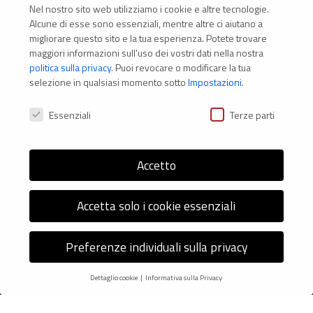
Nel nostro sito web utilizziamo i cookie e altre tecnologie.
CONTATTI
Alcune di esse sono essenziali, mentre altre ci aiutano a
migliorare questo sito e la tua esperienza.
Potete trovare
Via Marconi 69 – 40122 Bologna (Italia)
maggiori informazioni sull'uso dei vostri dati nella nostra
politica sulla privacy
.
Puoi revocare o modificare la tua
Tel. +39 051 294 775
selezione in qualsiasi momento sotto
Impostazioni
.
Mail: er.nexus@er.cgil.it
Preferenze Privacy
Essenziali
Terze parti
Modifica impostazione Cookies
Accetto
Accetta solo i cookie essenziali
© 2026 Nexus ER - Tutti i diritti riservati - Codice fiscale:
Preferenze individuali sulla privacy
92036270376 -
Informativa sui Cookie
e
Privacy Policy
-
Credits: Next-Data
Dettaglio cookie
Informativa sulla Privacy
Preferenze Privacy
twitter
facebook
youtube