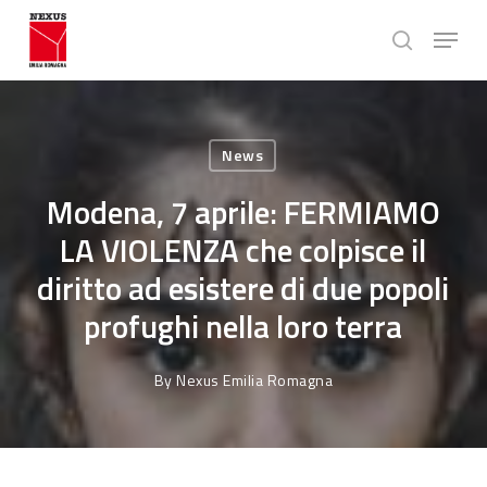
Skip
Menu
to
search
main
Close
content
Menu
News
Modena, 7 aprile: FERMIAMO
LA VIOLENZA che colpisce il
diritto ad esistere di due popoli
profughi nella loro terra
By
Nexus Emilia Romagna