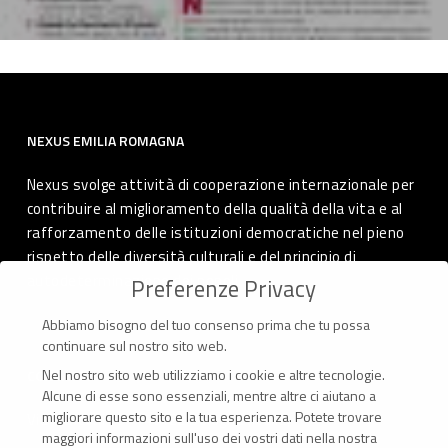
NEXUS EMILIA ROMAGNA
Nexus svolge attività di cooperazione internazionale per
contribuire al miglioramento della qualità della vita e al
rafforzamento delle istituzioni democratiche nel pieno
rispetto delle diversità culturali e del principio di
autodeterminazione dei popoli.
Preferenze Privacy
Abbiamo bisogno del tuo consenso prima che tu possa
continuare sul nostro sito web.
Nel nostro sito web utilizziamo i cookie e altre tecnologie.
CONTATTI
Alcune di esse sono essenziali, mentre altre ci aiutano a
migliorare questo sito e la tua esperienza.
Potete trovare
Via Marconi 69 – 40122 Bologna (Italia)
maggiori informazioni sull'uso dei vostri dati nella nostra