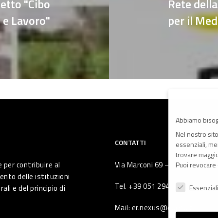
etto "Cibo
Rete della
e Lavoro"
per il Me
Abbiamo bisog
Nel nostro sit
CONTATTI
essenziali, men
trovare maggior
 per contribuire al
Via Marconi 69 – 40122 Bologna 
Puoi revocare 
ento delle istituzioni
Preferenze Pr
Tel. +39 051 294 775
li e del principio di
Essenzial
Mail: er.nexus@er.cgil.it