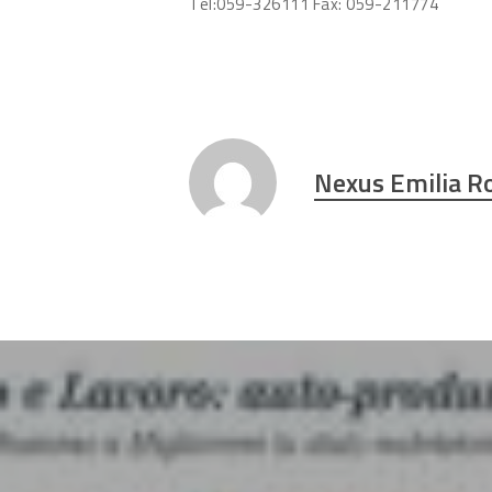
Tel:059-326111 Fax: 059-211774
Nexus Emilia 