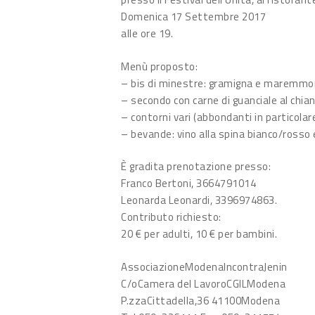
Domenica 17 Settembre 2017
alle ore 19.
Menù proposto:
– bis di minestre: gramigna e maremmoni-
– secondo con carne di guanciale al chian
– contorni vari (abbondanti in particolare
– bevande: vino alla spina bianco/rosso 
È gradita prenotazione presso:
Franco Bertoni, 3664791014
Leonarda Leonardi, 3396974863.
Contributo richiesto:
20 € per adulti, 10 € per bambini.
AssociazioneModenaIncontraJenin
C/oCamera del LavoroCGILModena
P.zzaCittadella,36 41100Modena