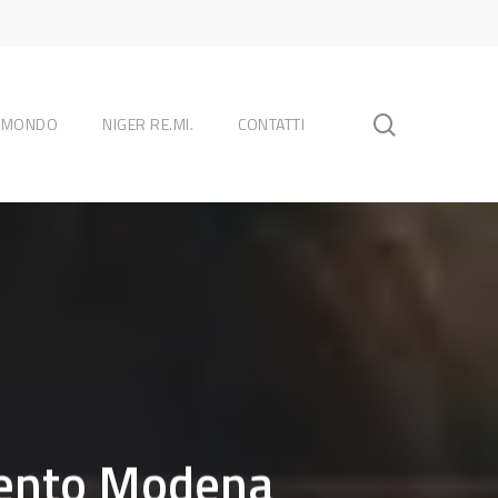
search
L MONDO
NIGER RE.MI.
CONTATTI
ento Modena