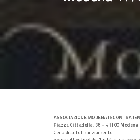
Hit enter to search or ESC to close
ASSOCIAZIONE MODENA INCONTRA JEN
Piazza Cittadella, 36 – 41100 Modena
Cena di autofinanziamento
presso il Festival dell’Unità, al ristora