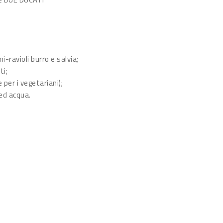
ravioli burro e salvia;
ti;
 per i vegetariani);
ed acqua.