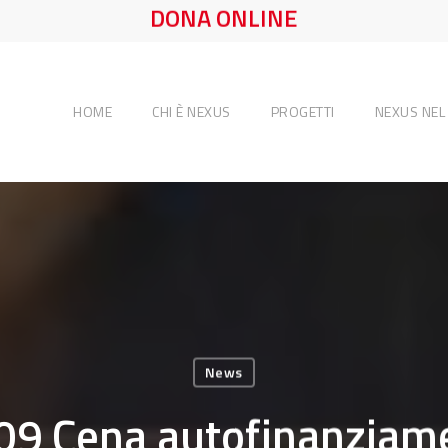
DONA ONLINE
HOME
CHI È NEXUS
PROGETTI
NEXUS NE
News
09 Cena autofinanziam