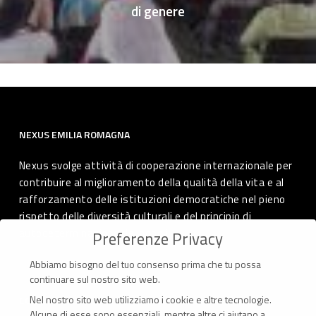
di genere
NEXUS EMILIA ROMAGNA
Nexus svolge attività di cooperazione internazionale per
contribuire al miglioramento della qualità della vita e al
rafforzamento delle istituzioni democratiche nel pieno
rispetto delle diversità culturali e del principio di
autodeterminazione dei popoli.
Preferenze Privacy
Abbiamo bisogno del tuo consenso prima che tu possa
continuare sul nostro sito web.
Nel nostro sito web utilizziamo i cookie e altre tecnologie.
CONTATTI
Alcune di esse sono essenziali, mentre altre ci aiutano a