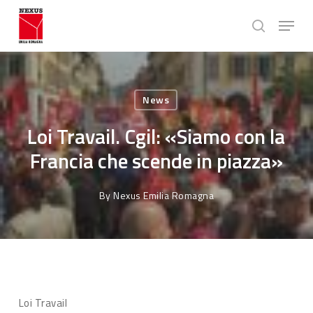
Skip
Menu
to
search
main
Close
content
Menu
News
Loi Travail. Cgil: «Siamo con la
Francia che scende in piazza»
By
Nexus Emilia Romagna
Loi Travail