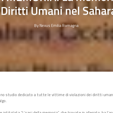
i Diritti Umani nel Sahar
By
Nexus Emilia Romagna
no studio dedicato a tutte le vittime di violazioni dei diritti uman
lgo.
e intitolata “L’oasi della memoria”, che trovate in allegato, ha l’