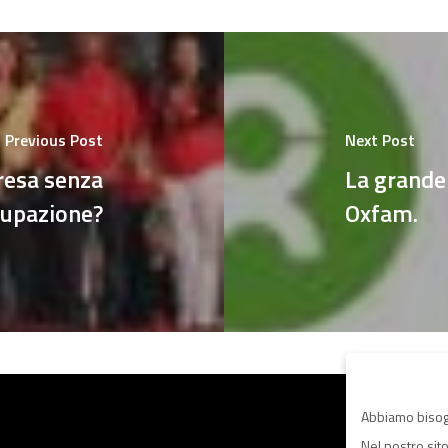
Previous Post
Next Post
resa senza
La grande
cupazione?
Oxfam.
Abbiamo bisog
Nel nostro sit