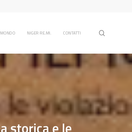
search
L MONDO
NIGER RE.MI.
CONTATTI
storica e le