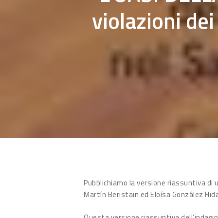
violazioni de
Pubblichiamo la versione riassuntiva di u
Martín Beristain ed Eloísa González Hida
Questa versione riassuntiva dell’indagin