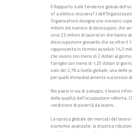
Il Rapporto sulle tendenze globali dell
of a jobless recovery? ) dell’Organizzazi
Organisation) disegna uno scenario cupo
milioni del numero di disoccupati, che ar
circa 23 milioni di lavoratori che hanno 
disoccupazione giovanile che va oltre il 
rappresenta in termini assoluti 74,5 mili
che vivono con meno di 2 dollari al giorno 
famiglie con meno di 1,25 dollari al giorn
solo del 2,7% a livello globale, una delle
per quelli immediatamente successivi all’i
Nei paesi in via di sviluppo, il lavoro in
della qualità dell’occupazione rallenta. C
condizione di povertà da lavoro.
La ripresa globale dei mercati del lavoro
economie avanzate, la drastica riduzion