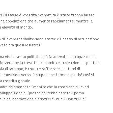
2013 il tasso di crescita economica è stato troppo basso
ad una popolazione che aumenta rapidamente, mentre la
ù elevata al mondo.
 di lavoro retribuite sono scarse e il tasso di occupazione
evato tra quelli registrati.
na virata verso politiche più favorevoli all’occupazione e
forzerebbe la crescita economica e la creazione di posti di
via di sviluppo, è cruciale rafforzare i sistemi di
transizioni verso l’occupazione formale, poiché così si
 crescita globale.
adro chiaramente “mostra che la creazione di lavori
o sviluppo globale. Questo dovrebbe essere il perno
munità internazionale adotterà i nuovi Obiettivi di