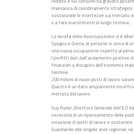
reddito e sui consumi ha gravato pesante
mancanza di coordinamento strategico tr
sostanziale le incertezze sul mercato de
o a fare investimenti di lungo termine.
La durata della disoccupazione si è allu
Spagna e Grecia, le persone in cerca di 
una nuova occupazione rispetto al period
I profitti dati dall’andamento positivo 
finanziari a discapito dell’economia real
termine.
200 milioni di nuovi posti di lavoro saran
Questo è un dato ampiamente insufficien
mercato del lavoro.
Guy Ryder, Direttore Generale dell’ILO h
necessità di un ripensamento delle polit
creazione di posti di lavoro e sostenere
Guardando alle singole aree regionali, v