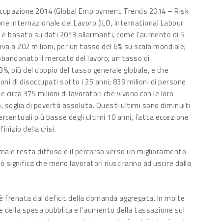
’occupazione 2014 (Global Employment Trends 2014 – Risk
one Internazionale del Lavoro (ILO, International Labour
 e basato su dati 2013 allarmanti, come l’aumento di 5
riva a 202 milioni, per un tasso del 6% su scala mondiale;
abbandonato il mercato del lavoro; un tasso di
13%, più del doppio del tasso generale globale, e che
oni di disoccupati sotto i 25 anni; 839 milioni di persone
e circa 375 milioni di lavoratori che vivono con le loro
o, soglia di povertà assoluta. Questi ultimi sono diminuiti
 percentuali più basse degli ultimi 10 anni, fatta eccezione
nizio della crisi.
formale resta diffuso e il percorso verso un miglioramento
iò significa che meno lavoratori riusciranno ad uscire dalla
 è frenata dal deficit della domanda aggregata. In molte
e della spesa pubblica e l’aumento della tassazione sul