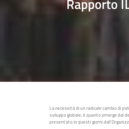
Rapporto I
Hit enter to search or ESC to close
La necessità di un radicale cambio di poli
sviluppo globale, è quanto emerge dal d
presentato in questi giorni dall’Organiz