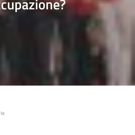
ccupazione?
 lo
,