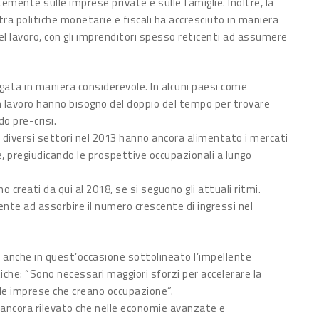
mente sulle imprese private e sulle famiglie. Inoltre, la
a politiche monetarie e fiscali ha accresciuto in maniera
l lavoro, con gli imprenditori spesso reticenti ad assumere
ngata in maniera considerevole. In alcuni paesi come
un lavoro hanno bisogno del doppio del tempo per trovare
o pre-crisi.
di diversi settori nel 2013 hanno ancora alimentato i mercati
e, pregiudicando le prospettive occupazionali a lungo
no creati da qui al 2018, se si seguono gli attuali ritmi.
te ad assorbire il numero crescente di ingressi nel
a anche in quest’occasione sottolineato l’impellente
iche: “Sono necessari maggiori sforzi per accelerare la
 le imprese che creano occupazione”.
a ancora rilevato che nelle economie avanzate e