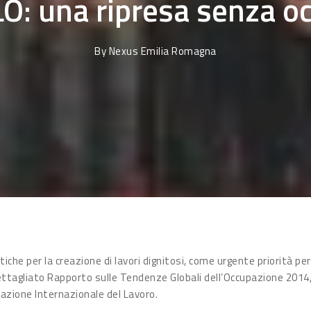
LO: una ripresa senza o
By
Nexus Emilia Romagna
tiche per la creazione di lavori dignitosi, come urgente priorità per
ettagliato Rapporto sulle Tendenze Globali dell’Occupazione 2014
zazione Internazionale del Lavoro.