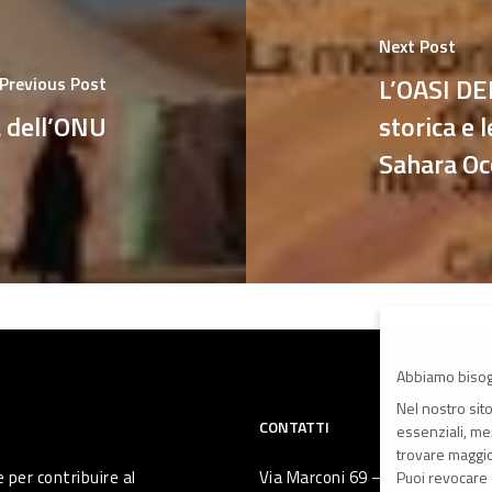
Next Post
L’OASI D
Previous Post
a dell’ONU
storica e 
Sahara Oc
Abbiamo bisog
Nel nostro sit
CONTATTI
essenziali, men
trovare maggior
 per contribuire al
Via Marconi 69 – 40122 Bologna 
Puoi revocare 