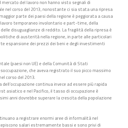
el mercato del lavoro non hanno visto segnali di
e nel corso del 2013, nonostante ci sia stata una ripresa
la maggior parte dei paesi della regione è peggiorata a causa
l lavoro temporaneo involontario e part-time, della
delle disuguaglianze di reddito. La fragilità della ripresa è
itiche di austerità nella regione, in parte alle particolari
orte espansione dei prezzi dei beni e degli investimenti
ntale (paesi non UE) e della Comunità di Stati
 disoccupazione, che aveva registrato il suo picco massimo
nel corso del 2013.
ita dell’occupazione continua invece ad essere più rapida
st asiatico e nel Pacifico, il tasso di occupazione è
simi anni dovrebbe superare la crescita della popolazione
ontinuano a registrare enormi aree di informalità nel
ercepiscono salari estremamente bassi e sono privi di