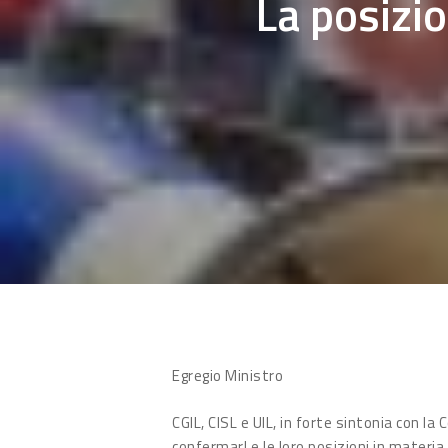
La posizio
Egregio Ministro
Hit enter to search or ESC to close
CGIL, CISL e UIL, in forte sintonia con l
confermarLe le loro posizioni in materia 