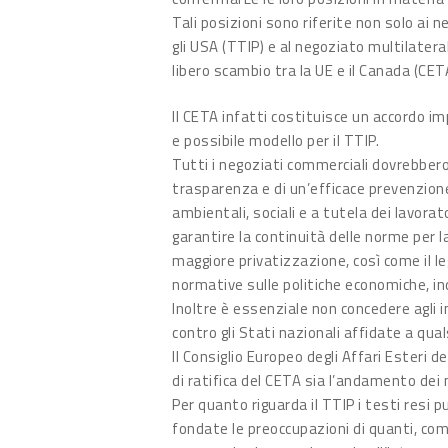
Tali posizioni sono riferite non solo ai n
gli USA (TTIP) e al negoziato multilateral
libero scambio tra la UE e il Canada (CET
Il CETA infatti costituisce un accordo 
e possibile modello per il TTIP.
Tutti i negoziati commerciali dovrebbero r
trasparenza e di un’efficace prevenzione
ambientali, sociali e a tutela dei lavorat
garantire la continuità delle norme per l
maggiore privatizzazione, così come il leg
normative sulle politiche economiche, indu
Inoltre è essenziale non concedere agli in
contro gli Stati nazionali affidate a qua
Il Consiglio Europeo degli Affari Esteri de
di ratifica del CETA sia l’andamento dei 
Per quanto riguarda il TTIP i testi resi
fondate le preoccupazioni di quanti, com