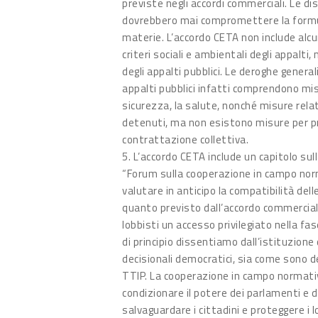
previste negli accordi commerciali. Le d
dovrebbero mai compromettere la formulaz
materie. L’accordo CETA non include alc
criteri sociali e ambientali degli appalti
degli appalti pubblici. Le deroghe generali
appalti pubblici infatti comprendono misu
sicurezza, la salute, nonché misure relati
detenuti, ma non esistono misure per pro
contrattazione collettiva.
5. L’accordo CETA include un capitolo s
“Forum sulla cooperazione in campo norm
valutare in anticipo la compatibilità del
quanto previsto dall’accordo commerciale,
lobbisti un accesso privilegiato nella fas
di principio dissentiamo dall’istituzione 
decisionali democratici, sia come sono d
TTIP. La cooperazione in campo normativ
condizionare il potere dei parlamenti e d
salvaguardare i cittadini e proteggere i 