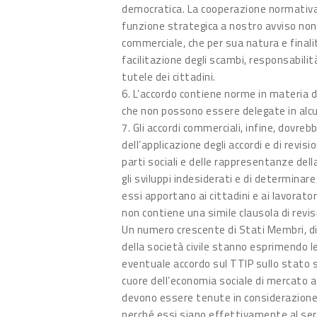
democratica. La cooperazione normativa 
funzione strategica a nostro avviso non
commerciale, che per sua natura e finalit
facilitazione degli scambi, responsabilità
tutele dei cittadini.
6. L’accordo contiene norme in materia 
che non possono essere delegate in alc
7. Gli accordi commerciali, infine, dovre
dell’applicazione degli accordi e di revisi
parti sociali e delle rappresentanze dell
gli sviluppi indesiderati e di determinar
essi apportano ai cittadini e ai lavorator
non contiene una simile clausola di revis
Un numero crescente di Stati Membri, di a
della società civile stanno esprimendo l
eventuale accordo sul TTIP sullo stato soc
cuore dell’economia sociale di mercato 
devono essere tenute in considerazione p
perché essi siano effettivamente al serv