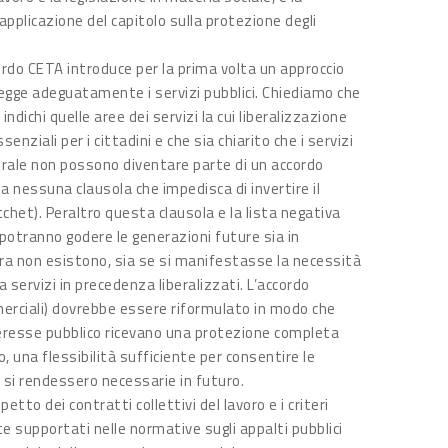
applicazione del capitolo sulla protezione degli
ccordo CETA introduce per la prima volta un approccio
egge adeguatamente i servizi pubblici. Chiediamo che
indichi quelle aree dei servizi la cui liberalizzazione
ssenziali per i cittadini e che sia chiarito che i servizi
enerale non possono diventare parte di un accordo
 nessuna clausola che impedisca di invertire il
tchet). Peraltro questa clausola e la lista negativa
 potranno godere le generazioni future sia in
cora non esistono, sia se si manifestasse la necessità
a servizi in precedenza liberalizzati. L’accordo
mmerciali) dovrebbe essere riformulato in modo che
interesse pubblico ricevano una protezione completa
una flessibilità sufficiente per consentire le
 si rendessero necessarie in futuro.
petto dei contratti collettivi del lavoro e i criteri
e supportati nelle normative sugli appalti pubblici