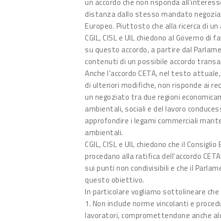
un accordo che non risponda all’interesse
distanza dallo stesso mandato negozial
Europeo. Piuttosto che alla ricerca di un
CGIL, CISL e UIL chiedono al Governo di f
su questo accordo, a partire dal Parlamen
contenuti di un possibile accordo transa
Anche l’accordo CETA, nel testo attuale,
di ulteriori modifiche, non risponde ai r
un negoziato tra due regioni economica
ambientali, sociali e del lavoro conduces
approfondire i legami commerciali mante
ambientali.
CGIL, CISL e UIL chiedono che il Consigli
procedano alla ratifica dell’accordo CETA
sui punti non condivisibili e che il Parl
questo obiettivo.
In particolare vogliamo sottolineare che 
1. Non include norme vincolanti e procedure
lavoratori, compromettendone anche alcun