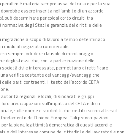
peraltro è materia sempre assai delicata e per la sua
 dovrebbe essere inserita nell’ambito di un accordo
à può determinare pericolosi corto circuiti tra
 normativa degli Stati e garanzia dei diritti e delle
di migrazione a scopo di lavoro a tempo determinato
un modo al negoziato commerciale.
bbero sempre includere clausole di monitoraggio
one degli stessi, che, con la partecipazione delle
a società civile interessate, permettano di rettificare
e una verifica costante dei vantaggi/svantaggi che
i delle parti contraenti. Il testo dell’accordo CETA
ione.
utorità regionali e locali, di sindacati e gruppi
e loro preoccupazioni sull’impatto del CETA e di un
iale, sulle norme e sui diritti, che costituiscono altresì il
a fondamento dell’Unione Europea. Tali preoccupazioni
er la piena legittimità democratica di questi accordi e
izio dell’interesse comune dei cittadini e dei lavoratori e non