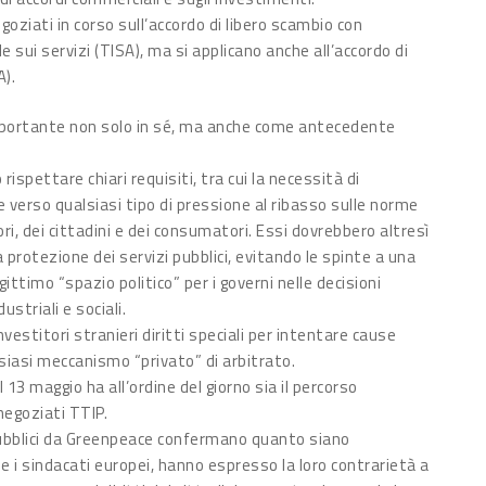
egoziati in corso sull’accordo di libero scambio con
e sui servizi (TISA), ma si applicano anche all’accordo di
A).
importante non solo in sé, ma anche come antecedente
ispettare chiari requisiti, tra cui la necessità di
 verso qualsiasi tipo di pressione al ribasso sulle norme
ori, dei cittadini e dei consumatori. Essi dovrebbero altresì
a protezione dei servizi pubblici, evitando le spinte a una
ittimo “spazio politico” per i governi nelle decisioni
striali e sociali.
vestitori stranieri diritti speciali per intentare cause
lsiasi meccanismo “privato” di arbitrato.
l 13 maggio ha all’ordine del giorno sia il percorso
negoziati TTIP.
 pubblici da Greenpeace confermano quanto siano
e i sindacati europei, hanno espresso la loro contrarietà a