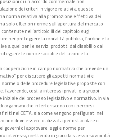
isposizioni di un accordo commerciale non
ione dei criteri in vigore relativi a queste
una norma relativa alla promozione effettiva dei
, ma solo ulteriori norme sull’apertura del mercato
 contenute nell’articolo III del capitolo sugli
re per proteggere la moralità pubblica, l’ordine e la
ve a quei beni e servizi prodotti dai disabili o dai
teggere le norme sociali e del lavoro e la
ulla cooperazione in campo normativo che prevede un
ativo” per discutere gli aspetti normativi e
le norme o delle procedure legislative proposte con
 favorendo, così, a interessi privati e a gruppi
e iniziale del processo legislativo e normativo. In via
di organismi che interferiscono con i percorsi
efiniti nel CETA, sia come vengono prefigurati nel
o non deve essere utilizzata per ostacolare o
ei governi di approvare leggi e norme per
loro interessi, mettendo in gioco la stessa sovranità