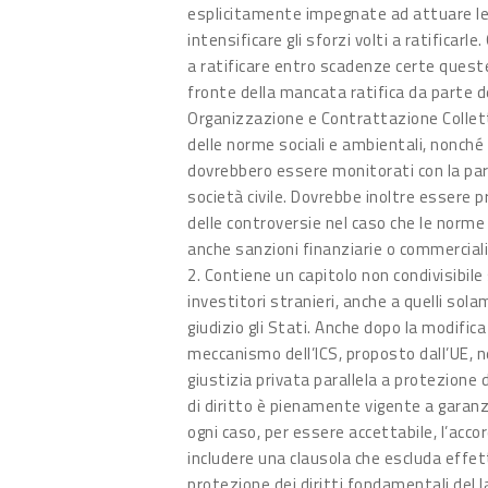
esplicitamente impegnate ad attuare le 
intensificare gli sforzi volti a ratificar
a ratificare entro scadenze certe queste
fronte della mancata ratifica da parte de
Organizzazione e Contrattazione Collettiv
delle norme sociali e ambientali, nonché
dovrebbero essere monitorati con la parte
società civile. Dovrebbe inoltre essere 
delle controversie nel caso che le norme
anche sanzioni finanziarie o commerciali 
2. Contiene un capitolo non condivisibile
investitori stranieri, anche a quelli solam
giudizio gli Stati. Anche dopo la modifica
meccanismo dell’ICS, proposto dall’UE, n
giustizia privata parallela a protezione d
di diritto è pienamente vigente a garanzia
ogni caso, per essere accettabile, l’acco
includere una clausola che escluda effe
protezione dei diritti fondamentali del la