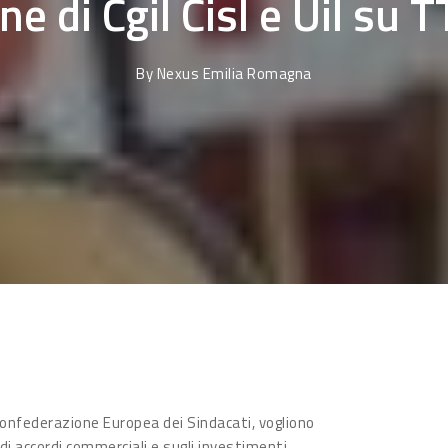
ne di Cgil Cisl e Uil su 
By
Nexus Emilia Romagna
a Confederazione Europea dei Sindacati, vogliono
di accordi commerciali e sugli investimenti.