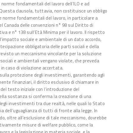
norme fondamentali del lavoro dell’ILO e ad
le. Questa clausola, tuttavia, non costituisce un obbligo
 norme fondamentali del lavoro, in particolare a
l Canada delle convenzioni n° 98 sul Diritto di
a e n° 138 sull’Età Minima per il lavoro. Il rispetto
 l’impatto sociale e ambientale di un dato accordo,
cipazione obbligatoria delle parti sociali e della
previsto un meccanismo vincolante per la soluzione
 sociali e ambientali vengano violate, che preveda
in caso di violazione accertata.
 sulla protezione degli investimenti, garantendo agli
ente finanziari, il diritto esclusivo di chiamare in
 del testo iniziale con l’introduzione del
ella sostanza si conferma la creazione di una
egli investimenti tra due realtà, nelle quali lo Stato
 dell’uguaglianza di tutti di fronte alla legge. In
rdo, oltre all’esclusione di tale meccanismo, dovrebbe
ttivamente misure di welfare pubblico, come la
voro e la legislazione in materia sociale, e la