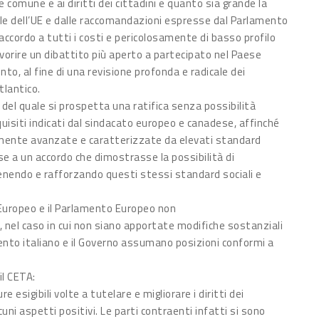
 comune e ai diritti dei cittadini e quanto sia grande la
e dell’UE e dalle raccomandazioni espresse dal Parlamento
 accordo a tutti i costi e pericolosamente di basso profilo
avorire un dibattito più aperto a partecipato nel Paese
to, al fine di una revisione profonda e radicale dei
tlantico.
 del quale si prospetta una ratifica senza possibilità
equisiti indicati dal sindacato europeo e canadese, affinché
mente avanzate e caratterizzate da elevati standard
se a un accordo che dimostrasse la possibilità di
nendo e rafforzando questi stessi standard sociali e
o Europeo e il Parlamento Europeo non
, nel caso in cui non siano apportate modifiche sostanziali
amento italiano e il Governo assumano posizioni conformi a
il CETA:
 esigibili volte a tutelare e migliorare i diritti dei
i aspetti positivi. Le parti contraenti infatti si sono