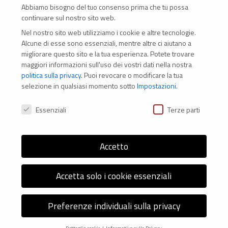
Abbiamo bisogno del tuo consenso prima che tu possa
continuare sul nostro sito web.
Nel nostro sito web utilizziamo i cookie e altre tecnologie.
CONTATTI
Alcune di esse sono essenziali, mentre altre ci aiutano a
migliorare questo sito e la tua esperienza.
Potete trovare
Via Marconi 69 – 40122 Bologna (Italia)
maggiori informazioni sull'uso dei vostri dati nella nostra
politica sulla privacy
.
Puoi revocare o modificare la tua
Tel. +39 051 294 775
selezione in qualsiasi momento sotto
Impostazioni
.
Mail: er.nexus@er.cgil.it
Preferenze Privacy
Essenziali
Terze parti
Modifica impostazione Cookies
Accetto
Accetta solo i cookie essenziali
© 2026 Nexus ER - Tutti i diritti riservati - Codice fiscale:
Preferenze individuali sulla privacy
92036270376 -
Informativa sui Cookie
e
Privacy Policy
-
Credits: Next-Data