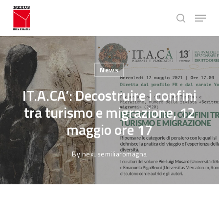
Skip
Menu
to
search
main
Close
content
Menu
News
IT.A.CA’: Decostruire i confini
tra turismo e migrazione, 12
maggio ore 17
By
nexusemiliaromagna