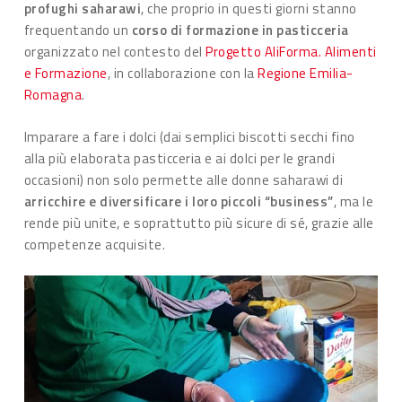
profughi saharawi
, che proprio in questi giorni stanno
frequentando un
corso di formazione in pasticceria
organizzato nel contesto del
Progetto AliForma. Alimenti
e Formazione
, in collaborazione con la
Regione Emilia-
Romagna
.
Imparare a fare i dolci (dai semplici biscotti secchi fino
alla più elaborata pasticceria e ai dolci per le grandi
occasioni) non solo permette alle donne saharawi di
arricchire e diversificare i loro piccoli “business”
, ma le
rende più unite, e soprattutto più sicure di sé, grazie alle
competenze acquisite.