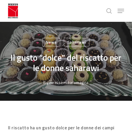
Skip
Menu
to
search
main
Close
content
Menu
News
Saharawi
Il gusto “dolce” del riscatto per
le donne saharawi
By
nexusemiliaromagna
Il riscatto ha un gusto dolce per le donne dei campi