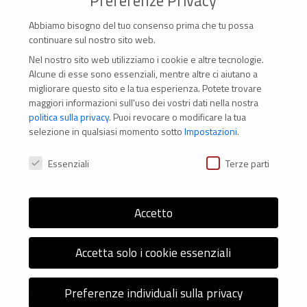
Preferenze Privacy
Abbiamo bisogno del tuo consenso prima che tu possa
continuare sul nostro sito web.
Nel nostro sito web utilizziamo i cookie e altre tecnologie.
CONTATTI
Alcune di esse sono essenziali, mentre altre ci aiutano a
migliorare questo sito e la tua esperienza.
Potete trovare
Via Marconi 69 – 40122 Bologna (Italia)
maggiori informazioni sull'uso dei vostri dati nella nostra
politica sulla privacy
.
Puoi revocare o modificare la tua
Tel. +39 051 294 775
selezione in qualsiasi momento sotto
Impostazioni
.
Mail: er.nexus@er.cgil.it
Preferenze Privacy
Essenziali
Terze parti
Modifica impostazione Cookies
Accetto
Accetta solo i cookie essenziali
© 2026 Nexus ER - Tutti i diritti riservati - Codice fiscale:
Preferenze individuali sulla privacy
92036270376 -
Informativa sui Cookie
e
Privacy Policy
-