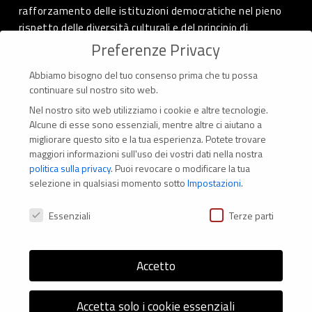
rafforzamento delle istituzioni democratiche nel pieno
rispetto delle diversità culturali e del principio di
autodeterminazione dei popoli.
Preferenze Privacy
Abbiamo bisogno del tuo consenso prima che tu possa
continuare sul nostro sito web.
Nel nostro sito web utilizziamo i cookie e altre tecnologie.
CONTATTI
Alcune di esse sono essenziali, mentre altre ci aiutano a
migliorare questo sito e la tua esperienza.
Potete trovare
Via Marconi 69 – 40122 Bologna (Italia)
maggiori informazioni sull'uso dei vostri dati nella nostra
politica sulla privacy
.
Puoi revocare o modificare la tua
Tel. +39 051 294 775
selezione in qualsiasi momento sotto
Impostazioni
.
Mail: er.nexus@er.cgil.it
Preferenze Privacy
Essenziali
Terze parti
Modifica impostazione Cookies
Accetto
Accetta solo i cookie essenziali