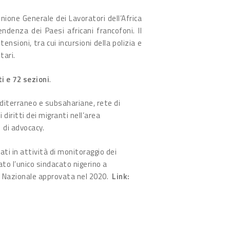
’Unione
Generale dei Lavoratori dell’Africa
ndenza dei Paesi africani francofoni. Il
ioni, tra cui incursioni della polizia e
tari.
i e 72 sezioni
.
iterraneo e subsahariane, rete di
diritti dei migranti nell’area
 di advocacy.
ti in attività di monitoraggio dei
ato l’unico sindacato nigerino a
ria Nazionale approvata nel 2020.
Link: