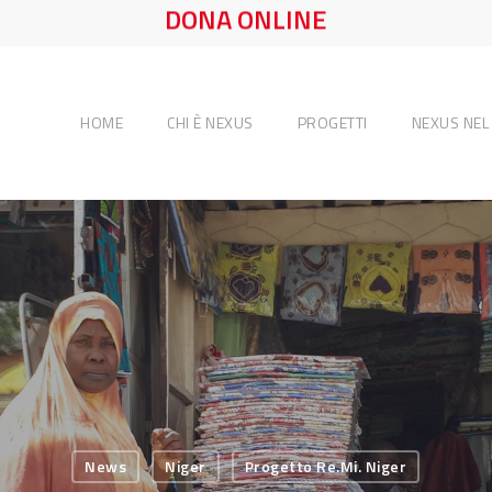
DONA ONLINE
HOME
CHI È NEXUS
PROGETTI
NEXUS NE
News
Niger
Progetto Re.Mi. Niger