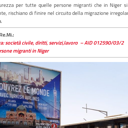
rezza per tutte quelle persone migranti che in Niger si
e, rischiano di finire nel circuito della migrazione irregol
a.
Re.Mi.:
a: società civile, diritti, servizi,lavoro – AID 012590/03/2
ersone migranti in Niger