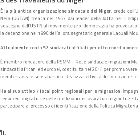
È la più antica organizzazione sindacale del Niger
, erede dell
Nera (UGTAN) creata nel 1957 dai leader della lotta per l’indipe
sostegno dell’USTN al movimento pro-democrazia ha provocato tens
la detenzione nel 1990 dell’allora segretario generale Laouali Mou
Attualmente conta 52 sindacati affiliati per otto coordinament
È membro fondatore della RSMM – Rete sindacale migrazioni Med
sindacati africani ed europei, costituita nel 2014 per promuovere i 
mediterranea e subsahariana. Realizza attività di formazione e
Ha al suo attivo 7
focal point
regionali per le migrazioni
impegna
fenomeni migratori e delle condizioni dei lavoratori migranti. È st
partecipare al processo di identificazione della Politica Migrato
i.