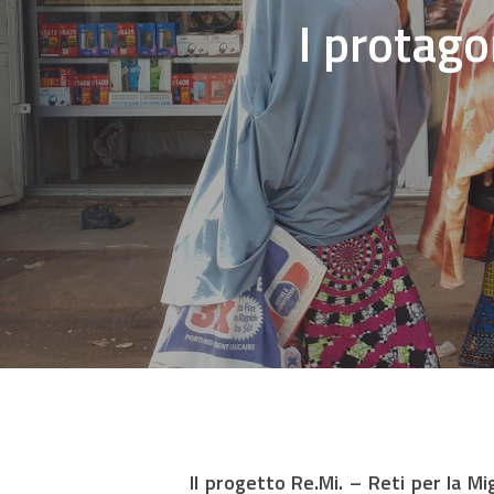
I protago
Hit enter to search or ESC to close
Il progetto Re.Mi. – Reti per la M