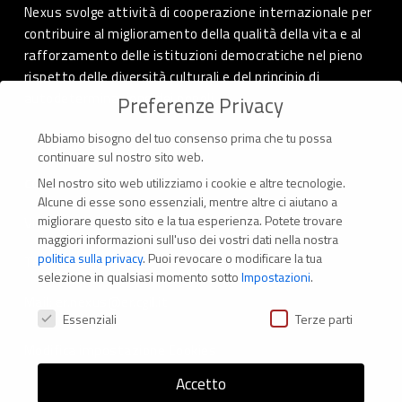
Nexus svolge attività di cooperazione internazionale per
contribuire al miglioramento della qualità della vita e al
rafforzamento delle istituzioni democratiche nel pieno
rispetto delle diversità culturali e del principio di
autodeterminazione dei popoli.
Preferenze Privacy
Abbiamo bisogno del tuo consenso prima che tu possa
continuare sul nostro sito web.
Nel nostro sito web utilizziamo i cookie e altre tecnologie.
CONTATTI
Alcune di esse sono essenziali, mentre altre ci aiutano a
migliorare questo sito e la tua esperienza.
Potete trovare
Via Marconi 69 – 40122 Bologna (Italia)
maggiori informazioni sull'uso dei vostri dati nella nostra
politica sulla privacy
.
Puoi revocare o modificare la tua
Tel. +39 051 294 775
selezione in qualsiasi momento sotto
Impostazioni
.
Mail: er.nexus@er.cgil.it
Preferenze Privacy
Essenziali
Terze parti
Modifica impostazione Cookies
Accetto