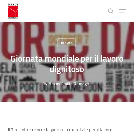
Skip
Menu
to
search
main
Close
content
Menu
News
Giornata mondiale per il lavoro
dignitoso
By
Nexus Emilia Romagna
Il 7 ottobre ricorre la giornata mondiale per il lavoro