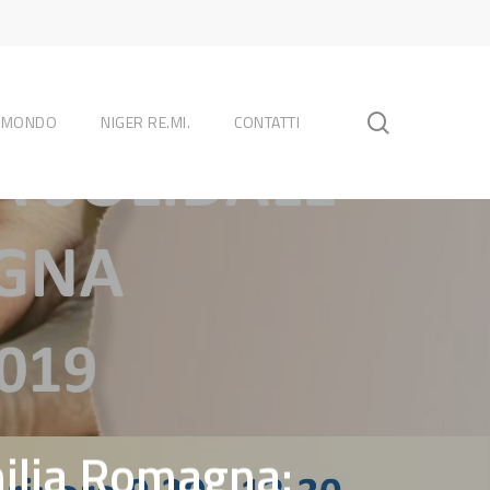
search
L MONDO
NIGER RE.MI.
CONTATTI
milia Romagna: