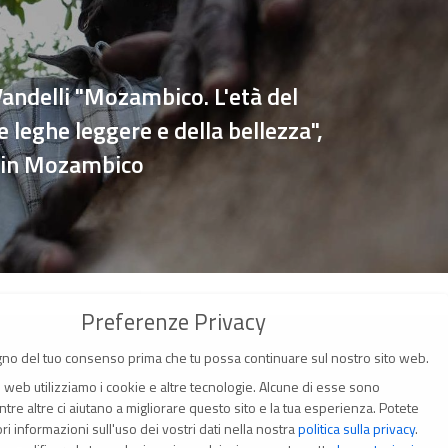
andelli "Mozambico. L'età del
le leghe leggere e della bellezza",
 in Mozambico
Preferenze Privacy
no del tuo consenso prima che tu possa continuare sul nostro sito web.
o web utilizziamo i cookie e altre tecnologie. Alcune di esse sono
tre altre ci aiutano a migliorare questo sito e la tua esperienza.
Potete
i informazioni sull'uso dei vostri dati nella nostra
politica sulla privacy
.