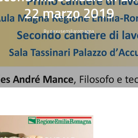
22 marzo 2019
By
nexusemiliaromagna