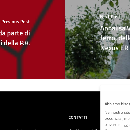
Next Post
Previous Post
Annalisa V
a parte di
ferro, del
i della P.A.
Nexus ER
Abbiamo bisog
Nel nostro sit
CONTATTI
essenziali, men
trovare maggior