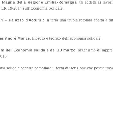
a Magna della Regione Emilia-Romagna
gli addetti ai lavor
la LR 19/2014 sull’Economia Solidale.
ri – Palazzo d’Accursio
si terrà una tavola rotonda aperta a tut
es André Mance
, filosofo e teorico dell’economia solidale.
m dell’Economia solidale del 30 marzo
, organismo di rappre
2016.
ia solidale occorre compilare il form di iscrizione che potete tro