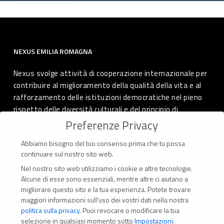
NEXUS EMILIA ROMAGNA
Nexus svolge attività di cooperazione internazionale per
contribuire al miglioramento della qualità della vita e al
rafforzamento delle istituzioni democratiche nel pieno
rispetto delle diversità culturali e del principio di
autodeterminazione dei popoli.
Preferenze Privacy
Abbiamo bisogno del tuo consenso prima che tu possa
continuare sul nostro sito web.
Nel nostro sito web utilizziamo i cookie e altre tecnologie.
CONTATTI
Alcune di esse sono essenziali, mentre altre ci aiutano a
migliorare questo sito e la tua esperienza.
Potete trovare
Via Marconi 69 – 40122 Bologna (Italia)
maggiori informazioni sull'uso dei vostri dati nella nostra
politica sulla privacy
.
Puoi revocare o modificare la tua
Tel. +39 051 294 775
selezione in qualsiasi momento sotto
Impostazioni
.