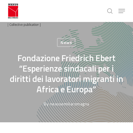
Skip
Menu
to
search
main
Close
content
Menu
News
Fondazione Friedrich Ebert
“Esperienze sindacali per i
diritti dei lavoratori migranti in
Africa e Europa”
By
nexusemiliaromagna