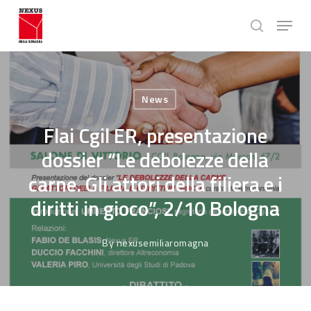
Skip
Menu
to
search
main
Close
content
Menu
News
Flai Cgil ER, presentazione
dossier “Le debolezze della
carne. Gli attori della filiera e i
diritti in gioco”, 2/10 Bologna
By
nexusemiliaromagna