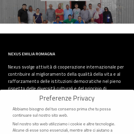
NEXUS EMILIA ROMAGNA
Nexus svolge attività di cooperazione internazionale per
contribuire al miglioramento della qualità della vita e al
rafforzamento delle istituzioni democratiche nel pieno
rispetto delle diversità culturali e del principio di
autodeterminazione dei popoli.
Preferenze Privacy
Abbiamo bisogno del tuo consenso prima che tu possa
continuare sul nostro sito web.
Nel nostro sito web utilizziamo i cookie e altre tecnologie.
CONTATTI
Alcune di esse sono essenziali, mentre altre ci aiutano a