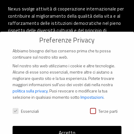
Nexus svolge attività di cooperazione internazionale per
contribuire al miglioramento della qualità della vita e al
rafforzamento delle istituzioni democratiche nel pieno
rispetto delle diversità culturali e del principio di
autodeterminazione dei popoli.
Preferenze Privacy
Abbiamo bisogno del tuo consenso prima che tu possa
continuare sul nostro sito web.
Nel nostro sito web utilizziamo i cookie e altre tecnologie.
CONTATTI
Alcune di esse sono essenziali, mentre altre ci aiutano a
migliorare questo sito e la tua esperienza.
Potete trovare
Via Marconi 69 – 40122 Bologna (Italia)
maggiori informazioni sull'uso dei vostri dati nella nostra
politica sulla privacy
.
Puoi revocare o modificare la tua
Tel. +39 051 294 775
selezione in qualsiasi momento sotto
Impostazioni
.
Mail: er.nexus@er.cgil.it
Preferenze Privacy
Essenziali
Terze parti
Modifica impostazione Cookies
Accetto