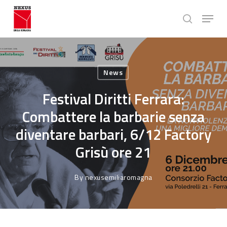
Skip
Menu
to
search
main
Close
content
Menu
News
Festival Diritti Ferrara:
Combattere la barbarie senza
diventare barbari, 6/12 Factory
Grisù ore 21
By
nexusemiliaromagna