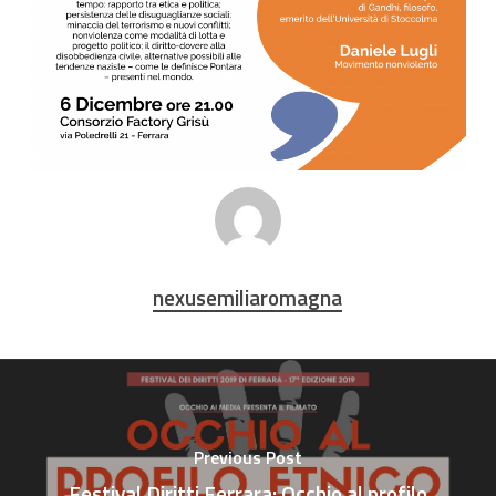
nexusemiliaromagna
Previous Post
Festival Diritti Ferrara: Occhio al profilo