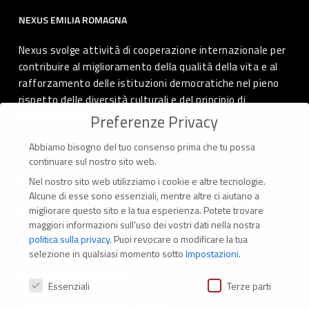
NEXUS EMILIA ROMAGNA
Nexus svolge attività di cooperazione internazionale per
contribuire al miglioramento della qualità della vita e al
rafforzamento delle istituzioni democratiche nel pieno
rispetto delle diversità culturali e del principio di
autodeterminazione dei popoli.
Preferenze Privacy
Abbiamo bisogno del tuo consenso prima che tu possa
continuare sul nostro sito web.
Nel nostro sito web utilizziamo i cookie e altre tecnologie.
CONTATTI
Alcune di esse sono essenziali, mentre altre ci aiutano a
migliorare questo sito e la tua esperienza.
Potete trovare
Via Marconi 69 – 40122 Bologna (Italia)
maggiori informazioni sull'uso dei vostri dati nella nostra
politica sulla privacy
.
Puoi revocare o modificare la tua
Tel. +39 051 294 775
selezione in qualsiasi momento sotto
Impostazioni
.
Mail: er.nexus@er.cgil.it
Preferenze Privacy
Essenziali
Terze parti