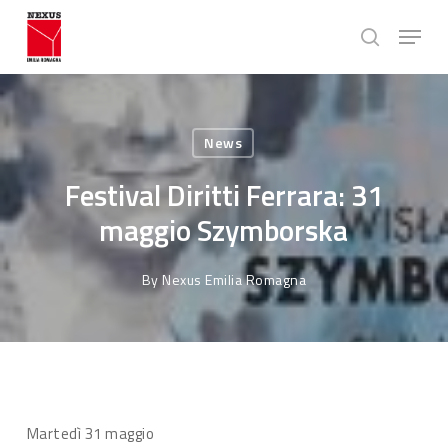
Skip
Menu
to
search
main
Close
content
Menu
News
Festival Diritti Ferrara: 31
maggio Szymborska
By
Nexus Emilia Romagna
Martedì 31 maggio