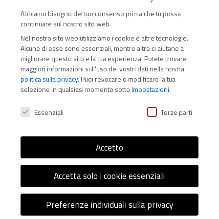
Abbiamo bisogno del tuo consenso prima che tu possa
continuare sul nostro sito web.
Nel nostro sito web utilizziamo i cookie e altre tecnologie.
CONTATTI
Alcune di esse sono essenziali, mentre altre ci aiutano a
migliorare questo sito e la tua esperienza.
Potete trovare
Via Marconi 69 – 40122 Bologna (Italia)
maggiori informazioni sull'uso dei vostri dati nella nostra
politica sulla privacy
.
Puoi revocare o modificare la tua
Tel. +39 051 294 775
selezione in qualsiasi momento sotto
Impostazioni
.
Mail: er.nexus@er.cgil.it
Preferenze Privacy
Essenziali
Terze parti
Modifica impostazione Cookies
Accetto
Accetta solo i cookie essenziali
© 2026 Nexus ER - Tutti i diritti riservati - Codice fiscale:
Preferenze individuali sulla privacy
92036270376 -
Informativa sui Cookie
e
Privacy Policy
-
Credits: Next-Data