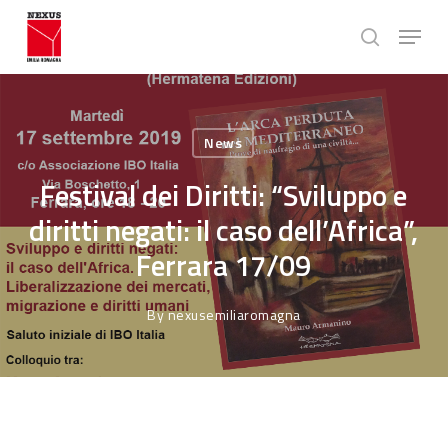
Skip
Menu
to
search
main
Close
content
Menu
News
Festival dei Diritti: “Sviluppo e
diritti negati: il caso dell’Africa”,
Ferrara 17/09
By
nexusemiliaromagna