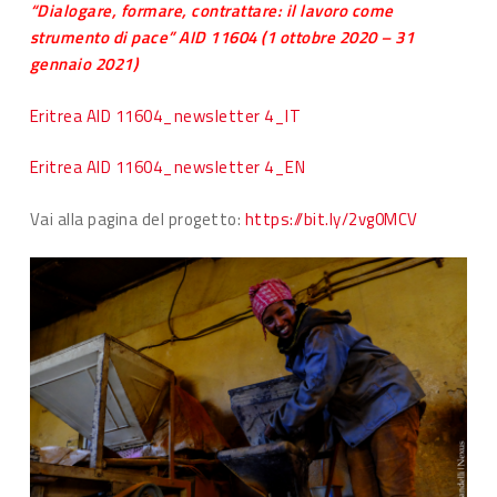
“Dialogare, formare, contrattare: il lavoro come
strumento di pace” AID 11604 (1 ottobre 2020 – 31
gennaio 2021)
Eritrea AID 11604_newsletter 4_IT
Eritrea AID 11604_newsletter 4_EN
Vai alla pagina del progetto:
https://bit.ly/2vg0MCV