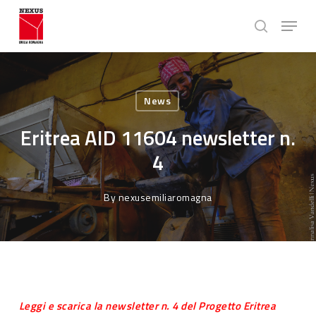
Skip
Menu
to
search
main
Close
content
Menu
News
Eritrea AID 11604 newsletter n.
4
By
nexusemiliaromagna
Leggi e scarica la newsletter n. 4 del Progetto Eritrea