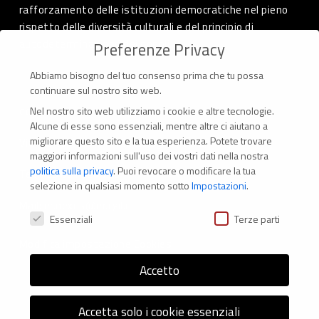
rafforzamento delle istituzioni democratiche nel pieno
rispetto delle diversità culturali e del principio di
autodeterminazione dei popoli.
Preferenze Privacy
Abbiamo bisogno del tuo consenso prima che tu possa
continuare sul nostro sito web.
Nel nostro sito web utilizziamo i cookie e altre tecnologie.
CONTATTI
Alcune di esse sono essenziali, mentre altre ci aiutano a
migliorare questo sito e la tua esperienza.
Potete trovare
Via Marconi 69 – 40122 Bologna (Italia)
maggiori informazioni sull'uso dei vostri dati nella nostra
politica sulla privacy
.
Puoi revocare o modificare la tua
Tel. +39 051 294 775
selezione in qualsiasi momento sotto
Impostazioni
.
Mail: er.nexus@er.cgil.it
Preferenze Privacy
Essenziali
Terze parti
Modifica impostazione Cookies
Accetto
Accetta solo i cookie essenziali