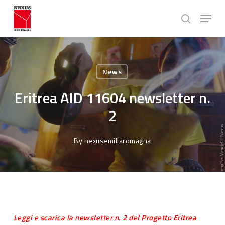
Skip
Menu
to
search
main
Close
content
Menu
News
Eritrea AID 11604 newsletter n.
2
By
nexusemiliaromagna
Leggi e scarica la newsletter n. 2 del Progetto Eritrea