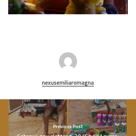
nexusemiliaromagna
Previous Post