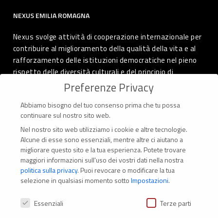
NEXUS EMILIA ROMAGNA
Nexus svolge attività di cooperazione internazionale per
contribuire al miglioramento della qualità della vita e al
rafforzamento delle istituzioni democratiche nel pieno
rispetto delle diversità culturali e del principio di
autodeterminazione dei popoli.
Preferenze Privacy
Abbiamo bisogno del tuo consenso prima che tu possa
continuare sul nostro sito web.
Nel nostro sito web utilizziamo i cookie e altre tecnologie.
CONTATTI
Alcune di esse sono essenziali, mentre altre ci aiutano a
migliorare questo sito e la tua esperienza.
Potete trovare
Via Marconi 69 – 40122 Bologna (Italia)
maggiori informazioni sull'uso dei vostri dati nella nostra
politica sulla privacy
.
Puoi revocare o modificare la tua
Tel. +39 051 294 775
selezione in qualsiasi momento sotto
Impostazioni
.
Mail: er.nexus@er.cgil.it
Preferenze Privacy
Essenziali
Terze parti