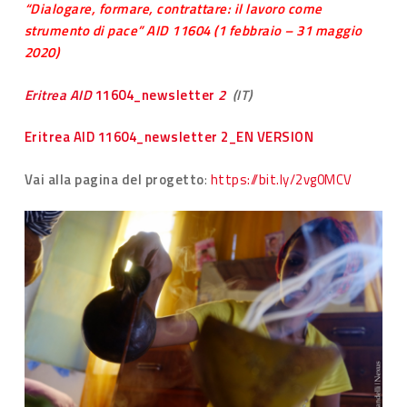
“Dialogare, formare, contrattare: il lavoro come
strumento di pace” AID 11604
(1 febbraio – 31 maggio
2020)
Eritrea AID
11604_n
ewsletter
2
(IT)
Eritrea AID 11604_newsletter 2_EN VERSION
Vai alla pagina del progetto
:
https://bit.ly/2vg0MCV