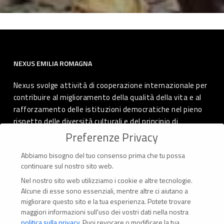
NEXUS EMILIA ROMAGNA
Nexus svolge attività di cooperazione internazionale per
contribuire al miglioramento della qualità della vita e al
rafforzamento delle istituzioni democratiche nel pieno
rispetto delle diversità culturali e del principio di
autodeterminazione dei popoli.
Preferenze Privacy
Abbiamo bisogno del tuo consenso prima che tu possa
continuare sul nostro sito web.
Nel nostro sito web utilizziamo i cookie e altre tecnologie.
CONTATTI
Alcune di esse sono essenziali, mentre altre ci aiutano a
migliorare questo sito e la tua esperienza.
Potete trovare
Via Marconi 69 – 40122 Bologna (Italia)
maggiori informazioni sull'uso dei vostri dati nella nostra
politica sulla privacy
.
Puoi revocare o modificare la tua