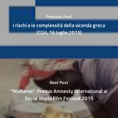
Previous Post
I rischi e le complessità della vicenda greca
(CGIL 16 luglio 2015)
Next Post
"Mulheres": Premio Amnesty International al
Social World Film Festival 2015