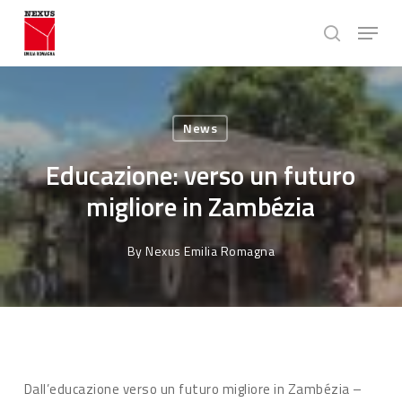
Skip
Menu
to
search
main
Close
content
Menu
News
Educazione: verso un futuro
migliore in Zambézia
By
Nexus Emilia Romagna
Dall’educazione verso un futuro migliore in Zambézia –