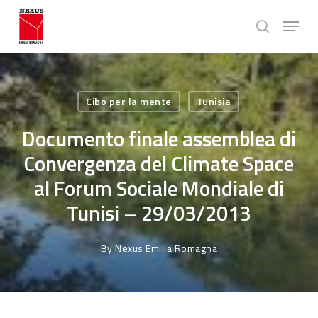
Skip
Menu
to
search
main
Close
content
Menu
Cibo per la mente
Tunisia
Documento finale assemblea di
Convergenza del Climate Space
al Forum Sociale Mondiale di
Tunisi – 29/03/2013
By
Nexus Emilia Romagna