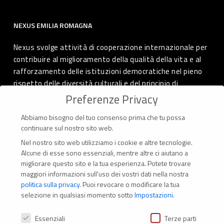
NEXUS EMILIA ROMAGNA
Nexus svolge attività di cooperazione internazionale per
contribuire al miglioramento della qualità della vita e al
rafforzamento delle istituzioni democratiche nel pieno
rispetto delle diversità culturali e del principio di
autodeterminazione dei popoli.
Preferenze Privacy
Abbiamo bisogno del tuo consenso prima che tu possa
continuare sul nostro sito web.
Nel nostro sito web utilizziamo i cookie e altre tecnologie.
CONTATTI
Alcune di esse sono essenziali, mentre altre ci aiutano a
migliorare questo sito e la tua esperienza.
Potete trovare
Via Marconi 69 – 40122 Bologna (Italia)
maggiori informazioni sull'uso dei vostri dati nella nostra
politica sulla privacy
.
Puoi revocare o modificare la tua
Tel. +39 051 294 775
selezione in qualsiasi momento sotto
Impostazioni
.
Mail: er.nexus@er.cgil.it
Preferenze Privacy
Essenziali
Terze parti