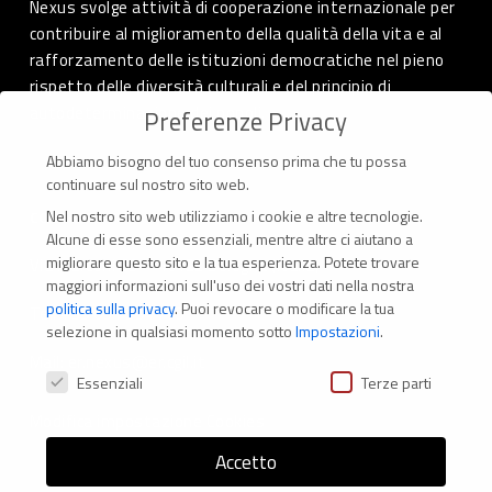
Nexus svolge attività di cooperazione internazionale per
contribuire al miglioramento della qualità della vita e al
rafforzamento delle istituzioni democratiche nel pieno
rispetto delle diversità culturali e del principio di
autodeterminazione dei popoli.
Preferenze Privacy
Abbiamo bisogno del tuo consenso prima che tu possa
continuare sul nostro sito web.
Nel nostro sito web utilizziamo i cookie e altre tecnologie.
CONTATTI
Alcune di esse sono essenziali, mentre altre ci aiutano a
migliorare questo sito e la tua esperienza.
Potete trovare
Via Marconi 69 – 40122 Bologna (Italia)
maggiori informazioni sull'uso dei vostri dati nella nostra
politica sulla privacy
.
Puoi revocare o modificare la tua
Tel. +39 051 294 775
selezione in qualsiasi momento sotto
Impostazioni
.
Mail: er.nexus@er.cgil.it
Preferenze Privacy
Essenziali
Terze parti
Modifica impostazione Cookies
Accetto