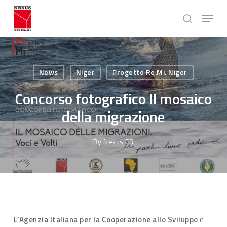
Skip
Menu
to
search
main
Close
content
Menu
News
Niger
Progetto Re.Mi. Niger
Concorso fotografico Il mosaico
della migrazione
By
Nexus ER
L’Agenzia Italiana per la Cooperazione allo Sviluppo
e