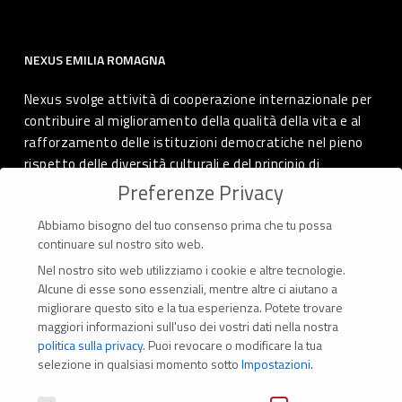
NEXUS EMILIA ROMAGNA
Nexus svolge attività di cooperazione internazionale per
contribuire al miglioramento della qualità della vita e al
rafforzamento delle istituzioni democratiche nel pieno
rispetto delle diversità culturali e del principio di
autodeterminazione dei popoli.
Preferenze Privacy
Abbiamo bisogno del tuo consenso prima che tu possa
continuare sul nostro sito web.
Nel nostro sito web utilizziamo i cookie e altre tecnologie.
CONTATTI
Alcune di esse sono essenziali, mentre altre ci aiutano a
migliorare questo sito e la tua esperienza.
Potete trovare
Via Marconi 69 – 40122 Bologna (Italia)
maggiori informazioni sull'uso dei vostri dati nella nostra
politica sulla privacy
.
Puoi revocare o modificare la tua
Tel. +39 051 294 775
selezione in qualsiasi momento sotto
Impostazioni
.
Mail: er.nexus@er.cgil.it
Preferenze Privacy