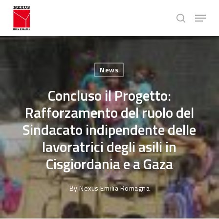
Skip
Menu
to
search
main
Close
content
Menu
News
Concluso il Progetto:
Rafforzamento del ruolo del
Sindacato indipendente delle
lavoratrici degli asili in
Cisgiordania e a Gaza
By
Nexus Emilia Romagna