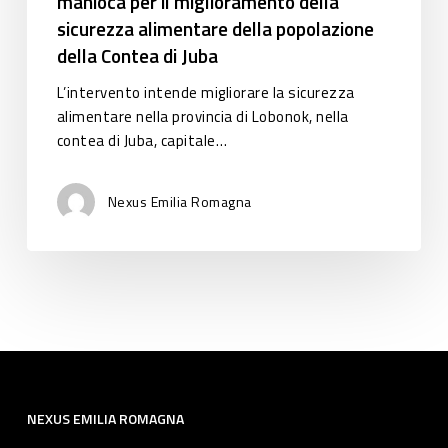
manioca per il miglioramento della
miglioramento
sicurezza alimentare della popolazione
della
sicurezza
della Contea di Juba
alimentare
L’intervento intende migliorare la sicurezza
della
alimentare nella provincia di Lobonok, nella
popolazione
contea di Juba, capitale…
della
Contea
di
Nexus Emilia Romagna
Juba
NEXUS EMILIA ROMAGNA