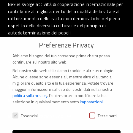
Nexus svolge attività di cooperazione internazionale per
contribuire al miglioramento della qualità della vita e al
rafforzamento delle istituzioni democratiche nel pieno
rispetto delle diversità culturali e del principio di
autodeterminazione dei popoli.
Preferenze Privacy
Abbiamo bisogno del tuo consenso prima che tu possa
CONTATTI
continuare sul nostro sito web.
Nel nostro sito web utilizziamo i cookie e altre tecnologie.
Via Marconi 69 – 40122 Bologna (Italia)
Alcune di esse sono essenziali, mentre altre ci aiutano a
migliorare questo sito e la tua esperienza.
Potete trovare
Tel. +39 051 294 775
maggiori informazioni sull'uso dei vostri dati nella nostra
politica sulla privacy
.
Puoi revocare o modificare la tua
Mail: er.nexus@er.cgil.it
selezione in qualsiasi momento sotto
Impostazioni
.
Preferenze Privacy
Essenziali
Terze parti
Modifica impostazione Cookies