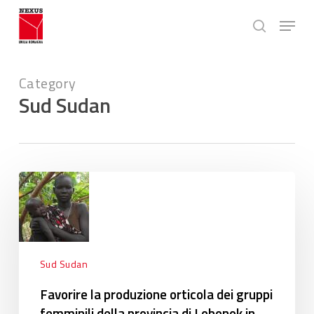
Skip
Menu
to
search
main
Close
content
Menu
Category
Sud Sudan
Favorire
la
produzione
orticola
dei
gruppi
Sud Sudan
femminili
Favorire la produzione orticola dei gruppi
della
femminili della provincia di Lobonok in
provincia