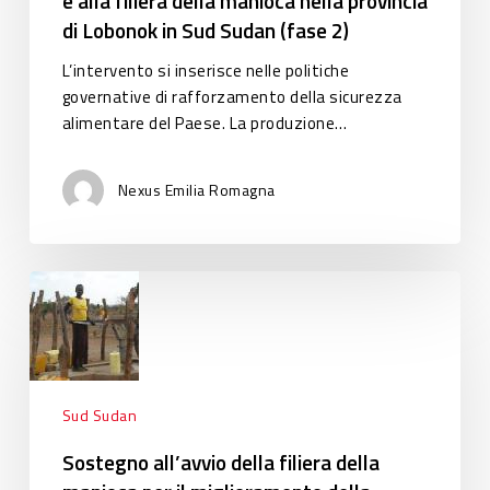
e alla filiera della manioca nella provincia
nella
di Lobonok in Sud Sudan (fase 2)
provincia
di
L’intervento si inserisce nelle politiche
Lobonok
governative di rafforzamento della sicurezza
in
alimentare del Paese. La produzione…
Sud
Sudan
(fase
Nexus Emilia Romagna
2)
Sostegno
all’avvio
della
filiera
della
manioca
Sud Sudan
per
Sostegno all’avvio della filiera della
il