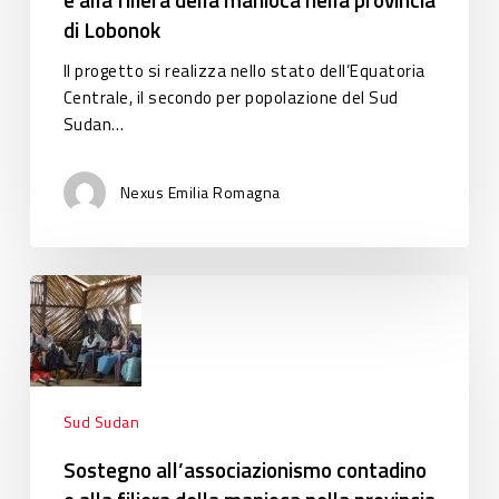
nella
di Lobonok
provincia
di
Il progetto si realizza nello stato dell’Equatoria
Lobonok
Centrale, il secondo per popolazione del Sud
Sudan…
Nexus Emilia Romagna
Sostegno
all’associazionismo
contadino
e
alla
filiera
Sud Sudan
della
Sostegno all’associazionismo contadino
manioca