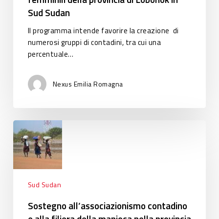
Sud Sudan
di
Lobonok
Il programma intende favorire la creazione di
in
numerosi gruppi di contadini, tra cui una
Sud
percentuale…
Sudan
Nexus Emilia Romagna
Sostegno
all’associazionismo
contadino
e
alla
filiera
Sud Sudan
della
Sostegno all’associazionismo contadino
manioca
e alla filiera della manioca nella provincia