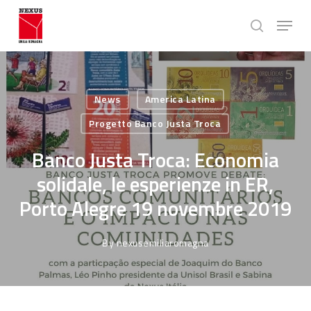
Skip
Menu
to
search
main
Close
content
Menu
News
America Latina
Progetto Banco Justa Troca
Banco Justa Troca: Economia
solidale, le esperienze in ER,
Porto Alegre 19 novembre 2019
By
nexusemiliaromagna