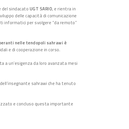
 e del sindacato
UGT SARIO
, e rientra in
sviluppo delle capacità di comunicazione
nti informatici per svolgere “da remoto”
peranti nelle tendopoli sahrawi è
idali e di cooperazione in corso.
reta a un’esigenza da loro avanzata mesi
à dell’insegnante sahrawi che ha tenuto
anizzato e concluso questa importante