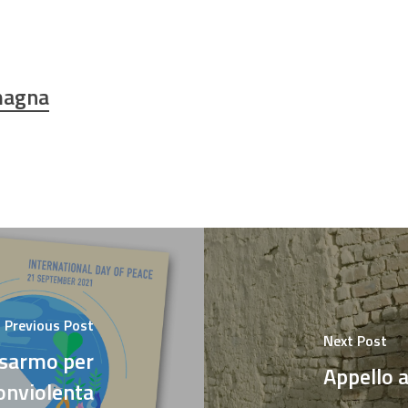
magna
Previous Post
Next Post
isarmo per
Appello a
onviolenta