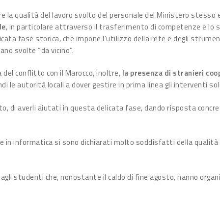
re la qualità del lavoro svolto del personale del Ministero stesso
le
, in particolare attraverso il trasferimento di competenze e lo 
cata fase storica, che impone l’utilizzo della rete e degli strume
no svolte “da vicino”.
del conflitto con il Marocco, inoltre,
la presenza di stranieri coo
di le autorità locali a dover gestire in prima linea gli interventi sol
o, di averli aiutati in questa delicata fase, dando risposta conc
ne in informatica si sono dichiarati molto soddisfatti della qualit
 agli studenti che, nonostante il caldo di fine agosto, hanno org