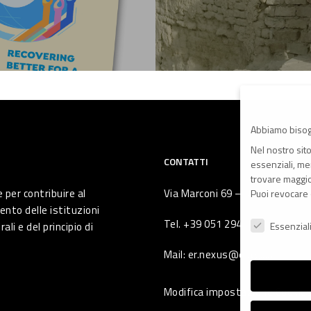
Abbiamo bisog
Nel nostro sit
CONTATTI
essenziali, men
trovare maggior
 per contribuire al
Via Marconi 69 – 40122 Bologna 
Puoi revocare 
ento delle istituzioni
Preferenze Pr
Tel. +39 051 294 775
li e del principio di
Essenzial
Mail: er.nexus@er.cgil.it
Modifica impostazione Cookie