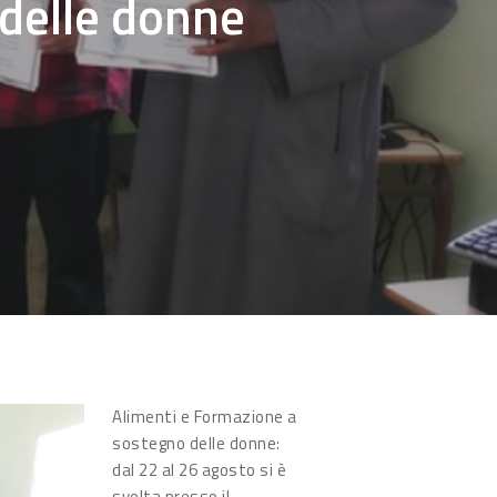
delle donne
Alimenti e Formazione a
sostegno delle donne:
dal 22 al 26 agosto si è
svolta presso il