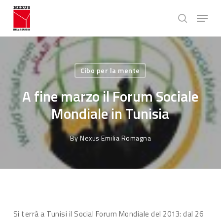
Skip
Menu
to
search
main
Close
content
Menu
Cibo per la mente
A fine marzo il Forum Sociale
Mondiale in Tunisia
By
Nexus Emilia Romagna
Si terrà a Tunisi il Social Forum Mondiale del 2013: dal 26