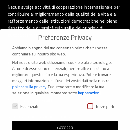
Nexus svolge attività di cooperazione internazionale per
contribuire al miglioramento della qualità della vita e al
rafforzamento delle istituzioni democratiche nel pieno
rispetto delle diversità culturali e del principio di
autodeterminazione dei popoli.
Preferenze Privacy
Abbiamo bisogno del tuo consenso prima che tu possa
continuare sul nostro sito web.
Nel nostro sito web utilizziamo i cookie e altre tecnologie.
CONTATTI
Alcune di esse sono essenziali, mentre altre ci aiutano a
migliorare questo sito e la tua esperienza.
Potete trovare
Via Marconi 69 – 40122 Bologna (Italia)
maggiori informazioni sull'uso dei vostri dati nella nostra
politica sulla privacy
.
Puoi revocare o modificare la tua
Tel. +39 051 294 775
selezione in qualsiasi momento sotto
Impostazioni
.
Mail: er.nexus@er.cgil.it
Preferenze Privacy
Essenziali
Terze parti
Modifica impostazione Cookies
Accetto