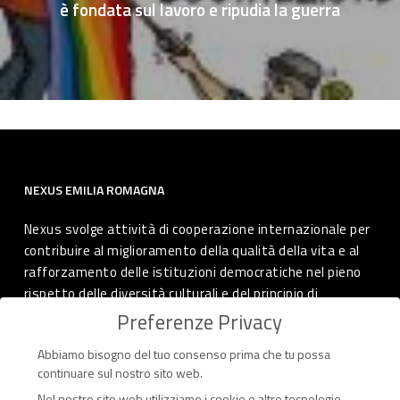
è fondata sul lavoro e ripudia la guerra
NEXUS EMILIA ROMAGNA
Nexus svolge attività di cooperazione internazionale per
contribuire al miglioramento della qualità della vita e al
rafforzamento delle istituzioni democratiche nel pieno
rispetto delle diversità culturali e del principio di
autodeterminazione dei popoli.
Preferenze Privacy
Abbiamo bisogno del tuo consenso prima che tu possa
continuare sul nostro sito web.
Nel nostro sito web utilizziamo i cookie e altre tecnologie.
CONTATTI