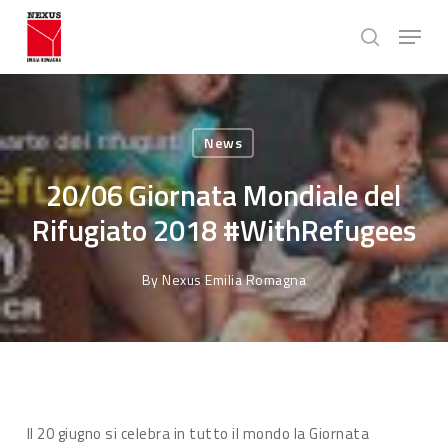
Skip
Menu
to
search
main
Close
content
Menu
News
20/06 Giornata Mondiale del
Rifugiato 2018 #WithRefugees
By
Nexus Emilia Romagna
Il 20 giugno si celebra in tutto il mondo la Giornata