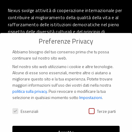
Nexus svolge attività di cooperazione internazionale per
contribuire al miglioramento della qualità della vita e al
rafforzamento delle istituzioni democratiche nel pieno
rispetto delle diversità culturali e del principio di
autodeterminazione dei popoli.
Preferenze Privacy
Abbiamo bisogno del tuo consenso prima che tu possa
continuare sul nostro sito web.
Nel nostro sito web utilizziamo i cookie e altre tecnologie.
CONTATTI
Alcune di esse sono essenziali, mentre altre ci aiutano a
migliorare questo sito e la tua esperienza.
Potete trovare
Via Marconi 69 – 40122 Bologna (Italia)
maggiori informazioni sull'uso dei vostri dati nella nostra
politica sulla privacy
.
Puoi revocare o modificare la tua
Tel. +39 051 294 775
selezione in qualsiasi momento sotto
Impostazioni
.
Mail: er.nexus@er.cgil.it
Preferenze Privacy
Essenziali
Terze parti
Modifica impostazione Cookies